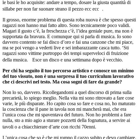
le basi le ho acquisite: andare a tempo, dosare la giusta quantità di
sillabe per non far suonare strano il pezzo ecc ecc .
Il grosso, enorme problema di questa roba nuova è che spesso questi
ragazzi non hanno mai fatto altro. Sono tecnicamente poco validi.
Magari il gusto c’è, la freschezza c’è, l’idea geniale pure, ma non è
supportata da bravura. E comunque qui si parla di musica. Io sono
davvero contento se fai disco d’oro e fai una canzone che mi piace,
ma se poi vengo a vederti live e sei imbarazzante casca tutto. ‘Sti
ragazzi sono vittime purtroppo dei tempi superveloci di fruizione
della musica. Esce un disco e una settimana dopo è vecchio.
Per chi ha seguito il tuo percorso artistico e conosce un minimo
del tuo vissuto, non è una sorpresa il tuo curriculum lavorativo
che ci descrivi nel testo. Ma cosa sogni di fare da grande?
Non lo so, davvero. Ricollegandomi a quel discorso di prima sulla
precarietà, lo spiego meglio. Nella vita mi sono ritrovato a fare cose
varie, le più disparate. Ho capito cosa so fare e cosa no, ho maturato
la coscienza che il pane in tavola non mi mancherà mai, che era
l’unica cosa che mi spaventava del futuro. Non ho problemi a fare
nulla, sto a mio agio a sturare pozzetti della fognatura, a servire ai
tavoli o a chiacchierare d’arte con ricchi 70enni.
L’unica cosa che so è che mi rompo il cazzo subito e devo cambiare.