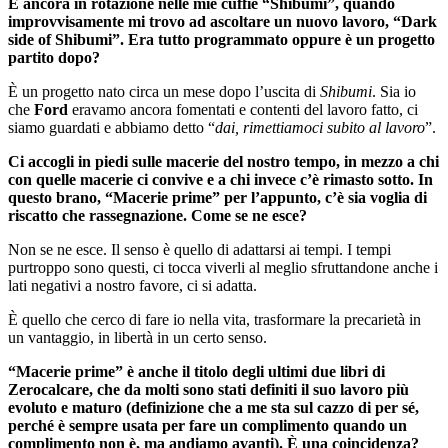
È ancora in rotazione nelle mie cuffie “Shibumi”, quando
improvvisamente mi trovo ad ascoltare un nuovo lavoro, “Dark
side of Shibumi”. Era tutto programmato oppure è un progetto
partito dopo?
È un progetto nato circa un mese dopo l’uscita di
Shibumi
. Sia io
che
Ford
eravamo ancora fomentati e contenti del lavoro fatto, ci
siamo guardati e abbiamo detto “
dai, rimettiamoci subito al lavoro
”.
Ci accogli in piedi sulle macerie del nostro tempo, in mezzo a chi
con quelle macerie ci convive e a chi invece c’è rimasto sotto. In
questo brano, “Macerie prime” per l’appunto, c’è sia voglia di
riscatto che rassegnazione. Come se ne esce?
Non se ne esce. Il senso è quello di adattarsi ai tempi. I tempi
purtroppo sono questi, ci tocca viverli al meglio sfruttandone anche i
lati negativi a nostro favore, ci si adatta.
È quello che cerco di fare io nella vita, trasformare la precarietà in
un vantaggio, in libertà in un certo senso.
“Macerie prime” è anche il titolo degli ultimi due libri di
Zerocalcare, che da molti sono stati definiti il suo lavoro più
evoluto e maturo (definizione che a me sta sul cazzo di per sé,
perché è sempre usata per fare un complimento quando un
complimento non è, ma andiamo avanti). È una coincidenza?