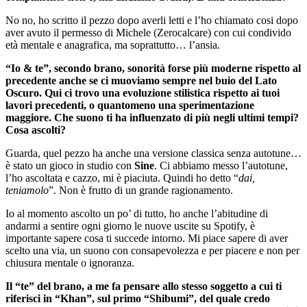
No no, ho scritto il pezzo dopo averli letti e l’ho chiamato cosi dopo
aver avuto il permesso di Michele (Zerocalcare) con cui condivido
età mentale e anagrafica, ma soprattutto… l’ansia.
“Io & te”, secondo brano, sonorità forse più moderne rispetto al
precedente anche se ci muoviamo sempre nel buio del Lato
Oscuro. Qui ci trovo una evoluzione stilistica rispetto ai tuoi
lavori precedenti, o quantomeno una sperimentazione
maggiore. Che suono ti ha influenzato di più negli ultimi tempi?
Cosa ascolti?
Guarda, quel pezzo ha anche una versione classica senza autotune…
è stato un gioco in studio con
Sine
. Ci abbiamo messo l’autotune,
l’ho ascoltata e cazzo, mi è piaciuta. Quindi ho detto “
dai,
teniamolo
”. Non è frutto di un grande ragionamento.
Io al momento ascolto un po’ di tutto, ho anche l’abitudine di
andarmi a sentire ogni giorno le nuove uscite su Spotify, è
importante sapere cosa ti succede intorno. Mi piace sapere di aver
scelto una via, un suono con consapevolezza e per piacere e non per
chiusura mentale o ignoranza.
Il “te” del brano, a me fa pensare allo stesso soggetto a cui ti
riferisci in “Khan”, sul primo “Shibumi”, del quale credo