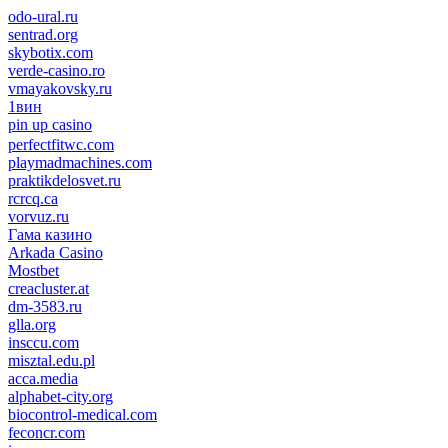
odo-ural.ru
sentrad.org
skybotix.com
verde-casino.ro
vmayakovsky.ru
1вин
pin up casino
пин ап
1win
perfectfitwc.com
playmadmachines.com
praktikdelosvet.ru
rcrcq.ca
vorvuz.ru
Гама казино
Arkada Casino
Mostbet
creacluster.at
dm-3583.ru
glla.org
insccu.com
misztal.edu.pl
acca.media
alphabet-city.org
biocontrol-medical.com
feconcr.com