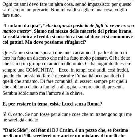
Ogni tot anni devo fare un’altra cosa, sennò impazzisco: per questo
sarò sempre un precario. Non mi va di scegliere una cosa, voglio
fare tutto.
“Lontano da qua”, “
che in questo posto io de figli ‘n ce ne cresco
manco mezzo
“. Siamo nel mezzo delle macerie del primo brano,
la realtà cinica e fredda si mischia ai social dove ci si commuove
coi gattini. Ma dove possiamo rifugiarci?
Quest’anno si sono sposati due miei cari amici. Il padre di uno di
loro ha fatto un discorso che mi ha fatto molto pensare. Ci ha detto
che siamo un gruppo di amici molto unito. Ci ha augurato di essere
sempre una COMUNITA’. Ecco, in tempi così aridi, così freddi,
quello che possiamo fare è ricostruire l’umanità occupandoci di
quelli che amiamo. Di fare comunità, di esserci sempre per quelli
che abbiamo eletto a famiglia allargata, sempre attenti, presenti.
Sembra sdolcinato ma l’amore è la chiave.
E, per restare in tema, esiste Lucci senza Roma?
Sì sì, certo. Se non fosse per alcune cose che mi trattengono qui me
ne sarei già andato.
“Dark Side”, col feat di DJ Craim, è un pezzo che, se fossimo
negli anni ‘90, sceglierei per aprire un mixtape, di quelli che