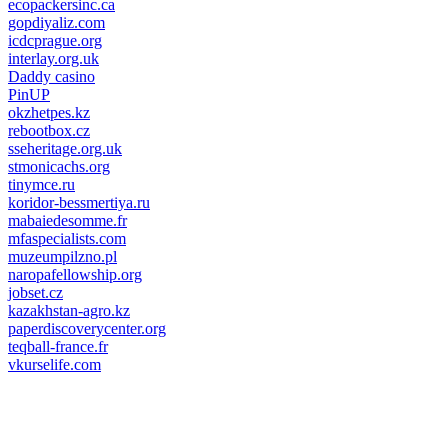
ecopackersinc.ca
gopdiyaliz.com
icdcprague.org
interlay.org.uk
Daddy casino
PinUP
okzhetpes.kz
rebootbox.cz
sseheritage.org.uk
stmonicachs.org
tinymce.ru
koridor-bessmertiya.ru
mabaiedesomme.fr
mfaspecialists.com
muzeumpilzno.pl
naropafellowship.org
jobset.cz
kazakhstan-agro.kz
paperdiscoverycenter.org
teqball-france.fr
vkurselife.com