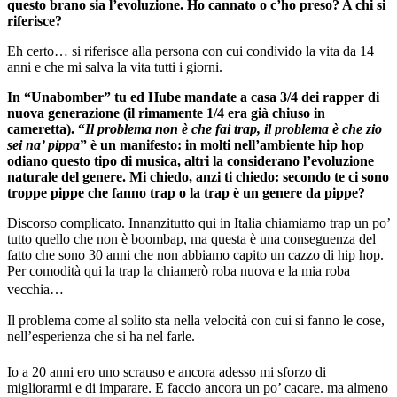
questo brano sia l’evoluzione. Ho cannato o c’ho preso? A chi si
riferisce?
Eh certo… si riferisce alla persona con cui condivido la vita da 14
anni e che mi salva la vita tutti i giorni.
In “Unabomber” tu ed Hube mandate a casa 3/4 dei rapper di
nuova generazione (il rimamente 1/4 era già chiuso in
cameretta). “
Il problema non è che fai trap, il problema è che zio
sei na’ pippa
” è un manifesto: in molti nell’ambiente hip hop
odiano questo tipo di musica, altri la considerano l’evoluzione
naturale del genere. Mi chiedo, anzi ti chiedo: secondo te ci sono
troppe pippe che fanno trap o la trap è un genere da pippe?
Discorso complicato. Innanzitutto qui in Italia chiamiamo trap un po’
tutto quello che non è boombap, ma questa è una conseguenza del
fatto che sono 30 anni che non abbiamo capito un cazzo di hip hop.
Per comodità qui la trap la chiamerò roba nuova e la mia roba
vecchia…
Il problema come al solito sta nella velocità con cui si fanno le cose,
nell’esperienza che si ha nel farle.
Io a 20 anni ero uno scrauso e ancora adesso mi sforzo di
migliorarmi e di imparare. E faccio ancora un po’ cacare. ma almeno