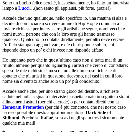
Sono un bimbo felice perché, inaspettatamente, ho fatto un’intervista
lampo a
Lucci
…(non sento gli applausi, più forte, grazie!).
Accade che uno qualunque, nello specifico io, una mattina si alza e
decide di cominciare a scrivere online di Hip Hop e comincia a
inviare richieste per intervistare gli artisti che segue, nomi vecchi e
nomi nuovi, persone che con la loro arte gli hanno trasmesso
qualcosa. Qualcuno lo contatta direttamente, per altri deve cercare
l’ufficio stampa o agganci vari, e c’è chi risponde subito, chi
risponde dopo un po’ e chi invece non risponde affatto.
Ho imparato però che in quest’ultimo caso non si tratta mai di un
rifiuto, almeno per quanto riguarda gli artisti che cerco di contattare:
spesso le mie richieste si mescolano alle numerose richieste di
contatto che gli artisti in questione ricevono, nei casi in cui il loro
nome sia diventato anche solo un po’ più conosciuto.
Accade anche che, per uno strano gioco del destino, a richieste
cadute nel nulla seguano interviste inaspettate nate in seguito a strani
allineamenti astrali (per chi ci crede) o per contatti diretti con la
Homerun Promotion
(per chi è più concreto), che nel nostro caso
ha reso possibile questo approfondimento su
Dark Side of
Shibumi
. Perché sì, Raffaè, se scavi negli spam trovi sicuramente
qualche mia mail!