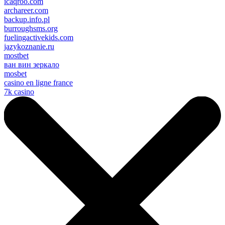
icaqroo.com
archareer.com
backup.info.pl
burroughsms.org
fuelingactivekids.com
jazykoznanie.ru
mostbet
ван вин зеркало
mosbet
casino en ligne france
7k casino