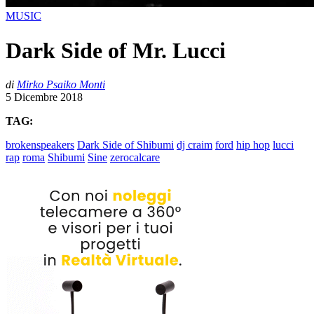
MUSIC
Dark Side of Mr. Lucci
di
Mirko Psaiko Monti
5 Dicembre 2018
TAG:
brokenspeakers
Dark Side of Shibumi
dj craim
ford
hip hop
lucci
rap
roma
Shibumi
Sine
zerocalcare