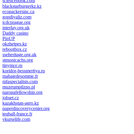
sciencehook.com
олимп казино
blackstarburgerkz.kz
ecopackersinc.ca
gopdiyaliz.com
icdcprague.org
interlay.org.uk
Daddy casino
PinUP
okzhetpes.kz
rebootbox.cz
sseheritage.org.uk
stmonicachs.org
tinymce.ru
koridor-bessmertiya.ru
mabaiedesomme.fr
mfaspecialists.com
muzeumpilzno.pl
naropafellowship.org
jobset.cz
kazakhstan-agro.kz
paperdiscoverycenter.org
teqball-france.fr
vkurselife.com