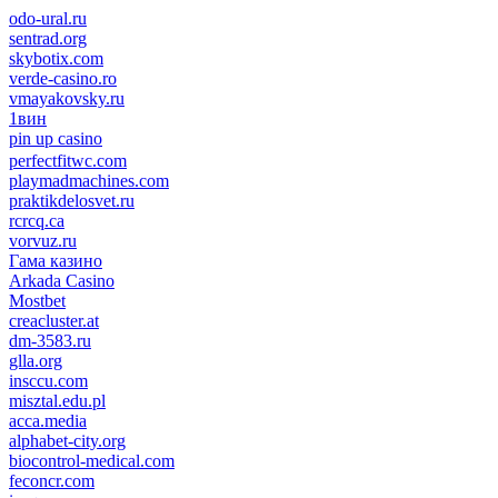
odo-ural.ru
sentrad.org
skybotix.com
verde-casino.ro
vmayakovsky.ru
1вин
pin up casino
пин ап
1win
perfectfitwc.com
playmadmachines.com
praktikdelosvet.ru
rcrcq.ca
vorvuz.ru
Гама казино
Arkada Casino
Mostbet
creacluster.at
dm-3583.ru
glla.org
insccu.com
misztal.edu.pl
acca.media
alphabet-city.org
biocontrol-medical.com
feconcr.com