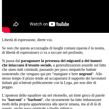
Libertà di espressione, direte voi.
Se non che questa accozzaglia di luoghi comuni (questa è la nostra,
di libertà di espressione) ci va a toccare nel profondo.
Si passa dal
paragonare la presenza dei migranti a dei tumori
che intaccano il tessuto sociale,
a generalizzazioni assurde sul fatto
che siano tutti criminali, passando per poco simpatiche battute
sostenendo che vengano qui per “mangiare e bere
negroni
“. Allo
stesso tempo il pezzo tende ad accaparrarsi il supporto dei lavoratori
italiani già schierati politicamente con la Lega, per non dire di
peggio.
L’apoteosi dello squallore sta nel ritornello, un triste gioco di parole
tra “
barconi
” e “
barboni
“, che sicuramente ha fatto imbarazzare
molti della propria appartenenza alla specie umana, ma al di là di
questo, anche poco originale a livello stilistico.