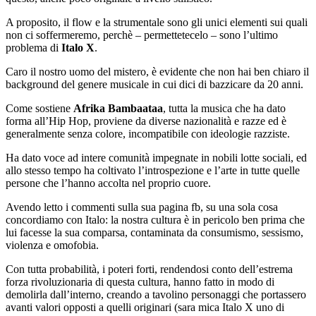
A proposito, il flow e la strumentale sono gli unici elementi sui quali
non ci soffermeremo, perchè – permettetecelo – sono l’ultimo
problema di
Italo X
.
Caro il nostro uomo del mistero, è evidente che non hai ben chiaro il
background del genere musicale in cui dici di bazzicare da 20 anni.
Come sostiene
Afrika Bambaataa
, tutta la musica che ha dato
forma all’Hip Hop, proviene da diverse nazionalità e razze ed è
generalmente senza colore, incompatibile con ideologie razziste.
Ha dato voce ad intere comunità impegnate in nobili lotte sociali, ed
allo stesso tempo ha coltivato l’introspezione e l’arte in tutte quelle
persone che l’hanno accolta nel proprio cuore.
Avendo letto i commenti sulla sua pagina fb, su una sola cosa
concordiamo con Italo: la nostra cultura è in pericolo ben prima che
lui facesse la sua comparsa, contaminata da consumismo, sessismo,
violenza e omofobia.
Con tutta probabilità, i poteri forti, rendendosi conto dell’estrema
forza rivoluzionaria di questa cultura, hanno fatto in modo di
demolirla dall’interno, creando a tavolino personaggi che portassero
avanti valori opposti a quelli originari (sara mica Italo X uno di