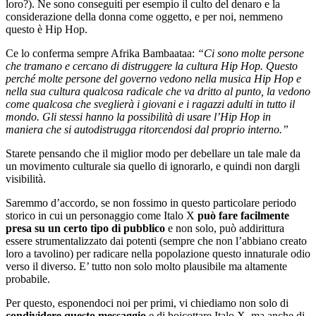
loro?). Ne sono conseguiti per esempio il culto del denaro e la
considerazione della donna come oggetto, e per noi, nemmeno
questo è Hip Hop.
Ce lo conferma sempre Afrika Bambaataa:
“Ci sono molte persone
che tramano e cercano di distruggere la cultura Hip Hop. Questo
perché molte persone del governo vedono nella musica Hip Hop e
nella sua cultura qualcosa radicale che va dritto al punto, la vedono
come qualcosa che sveglierà i giovani e i ragazzi adulti in tutto il
mondo. Gli stessi hanno la possibilità di usare l’Hip Hop in
maniera che si autodistrugga ritorcendosi dal proprio interno.”
Starete pensando che il miglior modo per debellare un tale male da
un movimento culturale sia quello di ignorarlo, e quindi non dargli
visibilità.
Saremmo d’accordo, se non fossimo in questo particolare periodo
storico in cui un personaggio come Italo X
può fare facilmente
presa su un certo tipo di pubblico
e non solo, può addirittura
essere strumentalizzato dai potenti (sempre che non l’abbiano creato
loro a tavolino) per radicare nella popolazione questo innaturale odio
verso il diverso. E’ tutto non solo molto plausibile ma altamente
probabile.
Per questo, esponendoci noi per primi, vi chiediamo non solo di
condividere questo messaggio
e di boicottare Italo X, ma anche di