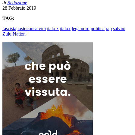
di
Redazione
28 Febbraio 2019
TAG:
fascista
iostoconsalvini
italo x
italox
lega nord
politica
rap
salvini
Zulu Nation