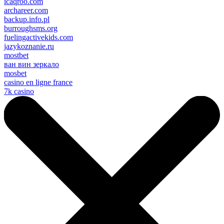
icaqroo.com
archareer.com
backup.info.pl
burroughsms.org
fuelingactivekids.com
jazykoznanie.ru
mostbet
ван вин зеркало
mosbet
casino en ligne france
7k casino