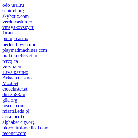
odo-ural.ru
sentrad.org
skybotix.com
verde-casino.ro
vmayakovsky.ru
1вин
pin up casino
пин ап
1win
perfectfitwc.com
playmadmachines.com
praktikdelosvet.ru
rcrcq.ca
vorvuz.ru
Гама казино
Arkada Casino
Mostbet
creacluster.at
dm-3583.ru
glla.org
insccu.com
misztal.edu.pl
acca.media
alphabet-city.org
biocontrol-medical.com
feconcr.com