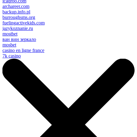
icaqroo.com
archareer.com
backup.info.pl
burroughsms.org
fuelingactivekids.com
jazykoznanie.ru
mostbet
ван вин зеркало
mosbet
casino en ligne france
7k casino