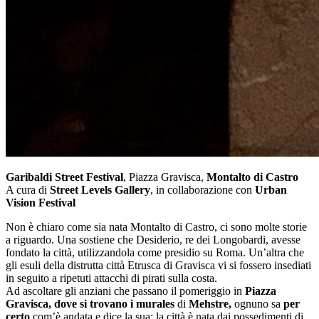
Garibaldi Street Festival
, Piazza Gravisca,
Montalto di Castro
A cura di
Street Levels Gallery
, in collaborazione con
Urban
Vision Festival
Non è chiaro come sia nata Montalto di Castro, ci sono molte storie
a riguardo. Una sostiene che Desiderio, re dei Longobardi, avesse
fondato la città, utilizzandola come presidio su Roma. Un’altra che
gli esuli della distrutta città Etrusca di Gravisca vi si fossero insediati
in seguito a ripetuti attacchi di pirati sulla costa.
Ad ascoltare gli anziani che passano il pomeriggio in
Piazza
Gravisca, dove si trovano i murales
di
Mehstre,
ognuno sa
per
certo
com’è andata e dice la sua: la città è nata dai possedimenti di