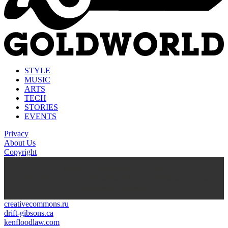
STYLE
MUSIC
ARTS
TECH
STORIES
EVENTS
Privacy
About Us
Copyright
kasyno na prawdziwe pieniądze
https://thenationonlineng.net/gambling/gr/online-kazino-me-
pragmatika-xrimata/
creativecommons.ru
drift-gibsons.ca
kenfloodlaw.com