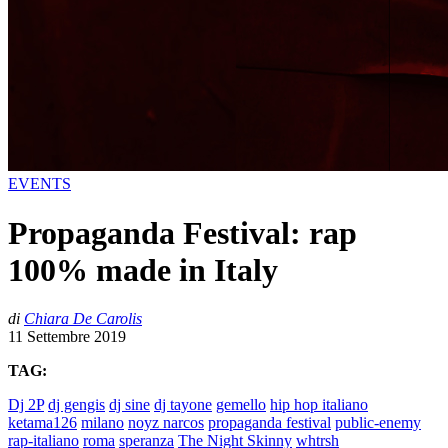
EVENTS
Propaganda Festival: rap
100% made in Italy
di
Chiara De Carolis
11 Settembre 2019
TAG:
Dj 2P
dj gengis
dj sine
dj tayone
gemello
hip hop italiano
ketama126
milano
noyz narcos
propaganda festival
public-enemy
rap-italiano
roma
speranza
The Night Skinny
whtrsh