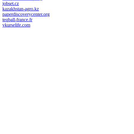
jobset.cz
kazakhstan-agro.kz
paperdiscoverycenter.org
teqball-france.fr
vkurselife.com