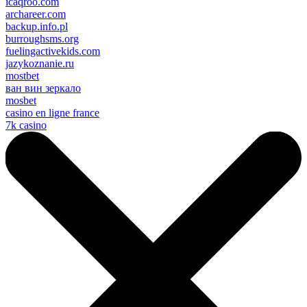
icaqroo.com
archareer.com
backup.info.pl
burroughsms.org
fuelingactivekids.com
jazykoznanie.ru
mostbet
ван вин зеркало
mosbet
casino en ligne france
7k casino