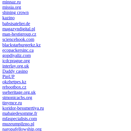
minnaz.ru
missia.org
shining crown
kazino
casino lemon
pinco giriş
babsisatelier.de
magazyndigital.pl
man-hestigroup.cz
sciencehook.com
олимп казино
blackstarburgerkz.kz
ecopackersinc.ca
gopdiyaliz.com
icdcprague.org
interlay.org.uk
Daddy casino
PinUP
okzhetpes.kz
rebootbox.cz
sseheritage.org.uk
stmonicachs.org
tinymce.ru
koridor-bessmertiya.ru
mabaiedesomme.fr
mfaspecialists.com
muzeumpilzno.pl
naropafellowship.org