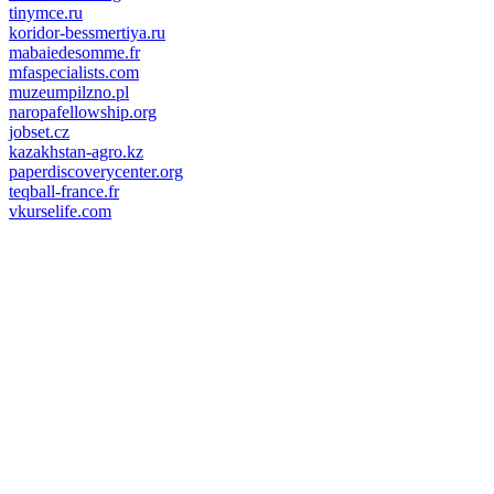
tinymce.ru
koridor-bessmertiya.ru
mabaiedesomme.fr
mfaspecialists.com
muzeumpilzno.pl
naropafellowship.org
jobset.cz
kazakhstan-agro.kz
paperdiscoverycenter.org
teqball-france.fr
vkurselife.com