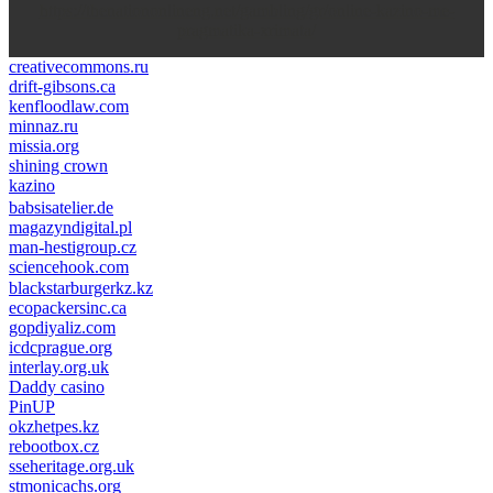
https://thenationonlineng.net/gambling/gr/online-kazino-me-
pragmatika-xrimata/
creativecommons.ru
drift-gibsons.ca
kenfloodlaw.com
minnaz.ru
missia.org
shining crown
kazino
casino lemon
pinco giriş
babsisatelier.de
magazyndigital.pl
man-hestigroup.cz
sciencehook.com
олимп казино
blackstarburgerkz.kz
ecopackersinc.ca
gopdiyaliz.com
icdcprague.org
interlay.org.uk
Daddy casino
PinUP
okzhetpes.kz
rebootbox.cz
sseheritage.org.uk
stmonicachs.org