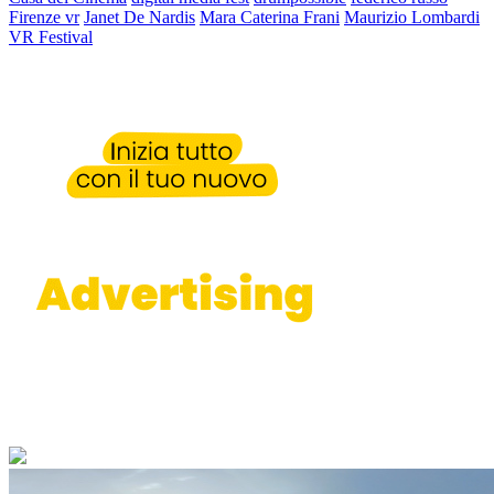
Firenze vr
Janet De Nardis
Mara Caterina Frani
Maurizio Lombardi
VR Festival