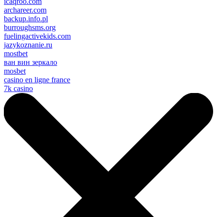
icaqroo.com
archareer.com
backup.info.pl
burroughsms.org
fuelingactivekids.com
jazykoznanie.ru
mostbet
ван вин зеркало
mosbet
casino en ligne france
7k casino