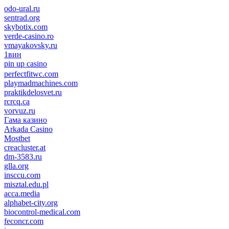
odo-ural.ru
sentrad.org
skybotix.com
verde-casino.ro
vmayakovsky.ru
1вин
pin up casino
пин ап
1win
perfectfitwc.com
playmadmachines.com
praktikdelosvet.ru
rcrcq.ca
vorvuz.ru
Гама казино
Arkada Casino
Mostbet
creacluster.at
dm-3583.ru
glla.org
insccu.com
misztal.edu.pl
acca.media
alphabet-city.org
biocontrol-medical.com
feconcr.com