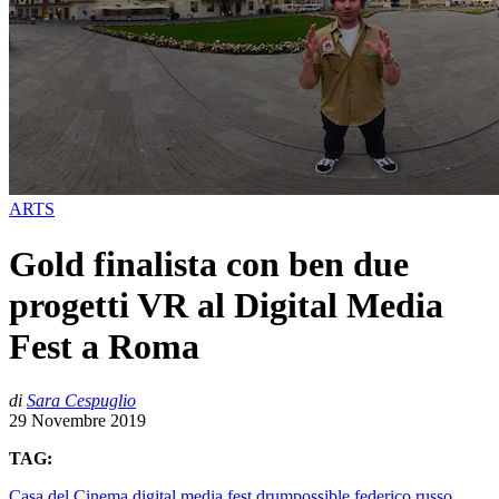
ARTS
Gold finalista con ben due
progetti VR al Digital Media
Fest a Roma
di
Sara Cespuglio
29 Novembre 2019
TAG:
Casa del Cinema
digital media fest
drumpossible
federico russo