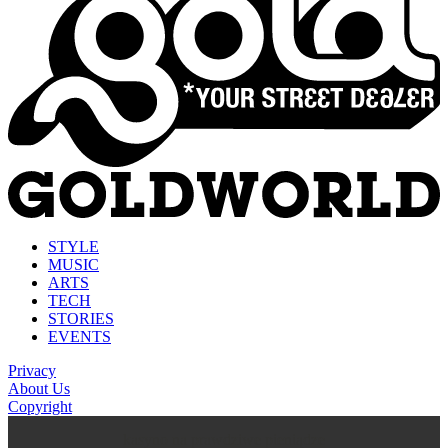
STYLE
MUSIC
ARTS
TECH
STORIES
EVENTS
Privacy
About Us
Copyright
kasyno na prawdziwe pieniądze