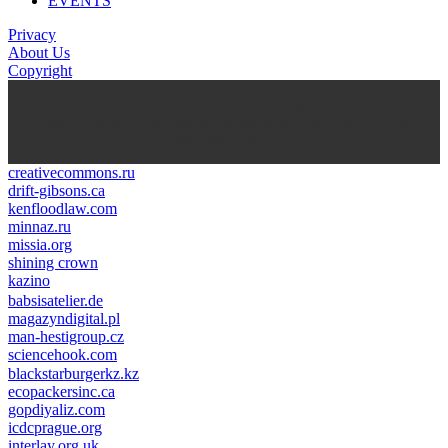
EVENTS
Privacy
About Us
Copyright
kasyno na prawdziwe pieniądze
https://thenationonlineng.net/gambling/gr/online-kazino-me-
pragmatika-xrimata/
creativecommons.ru
drift-gibsons.ca
kenfloodlaw.com
minnaz.ru
missia.org
shining crown
kazino
casino lemon
pinco giriş
babsisatelier.de
magazyndigital.pl
man-hestigroup.cz
sciencehook.com
олимп казино
blackstarburgerkz.kz
ecopackersinc.ca
gopdiyaliz.com
icdcprague.org
interlay.org.uk