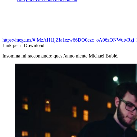
https://mega.nz/#!MzAH1IjZ!a1ezw66DO0ezc_oA06zQNWutvRzj
Link per il Download.
Insomma mi raccomando: quest’anno niente Michael Bublé.