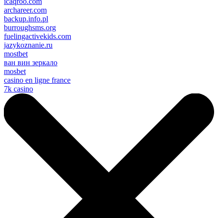
icaqroo.com
archareer.com
backup.info.pl
burroughsms.org
fuelingactivekids.com
jazykoznanie.ru
mostbet
ван вин зеркало
mosbet
casino en ligne france
7k casino