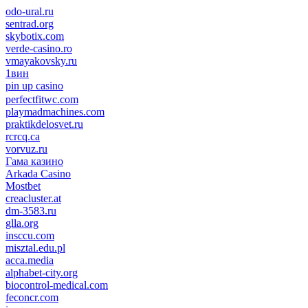
odo-ural.ru
sentrad.org
skybotix.com
verde-casino.ro
vmayakovsky.ru
1вин
pin up casino
пин ап
1win
perfectfitwc.com
playmadmachines.com
praktikdelosvet.ru
rcrcq.ca
vorvuz.ru
Гама казино
Arkada Casino
Mostbet
creacluster.at
dm-3583.ru
glla.org
insccu.com
misztal.edu.pl
acca.media
alphabet-city.org
biocontrol-medical.com
feconcr.com