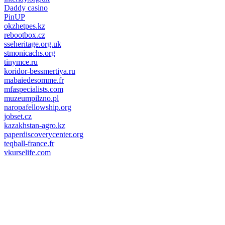
Daddy casino
PinUP
okzhetpes.kz
rebootbox.cz
sseheritage.org.uk
stmonicachs.org
tinymce.ru
koridor-bessmertiya.ru
mabaiedesomme.fr
mfaspecialists.com
muzeumpilzno.pl
naropafellowship.org
jobset.cz
kazakhstan-agro.kz
paperdiscoverycenter.org
teqball-france.fr
vkurselife.com