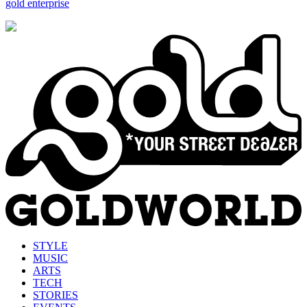
gold enterprise
STYLE
MUSIC
ARTS
TECH
STORIES