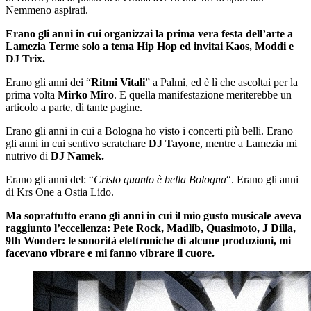
Nemmeno aspirati.
Erano gli anni in cui organizzai la prima vera festa dell’arte a
Lamezia Terme solo a tema Hip Hop ed invitai Kaos, Moddi e
DJ Trix.
Erano gli anni dei “
Ritmi Vitali
” a Palmi, ed è lì che ascoltai per la
prima volta
Mirko Miro
. E quella manifestazione meriterebbe un
articolo a parte, di tante pagine.
Erano gli anni in cui a Bologna ho visto i concerti più belli. Erano
gli anni in cui sentivo scratchare
DJ Tayone
, mentre a Lamezia mi
nutrivo di
DJ Namek.
Erano gli anni del: “
Cristo quanto è bella Bologna
“. Erano gli anni
di Krs One a Ostia Lido.
Ma soprattutto erano gli anni in cui il mio gusto musicale aveva
raggiunto l’eccellenza: Pete Rock, Madlib, Quasimoto, J Dilla,
9th Wonder: le sonorità elettroniche di alcune produzioni, mi
facevano vibrare e mi fanno vibrare il cuore.