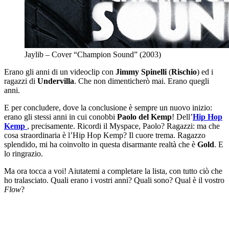
Jaylib – Cover “Champion Sound” (2003)
Erano gli anni di un videoclip con
Jimmy Spinelli
(
Rischio
) ed i
ragazzi di
Undervilla
. Che non dimenticherò mai. Erano quegli
anni.
E per concludere, dove la conclusione è sempre un nuovo inizio:
erano gli stessi anni in cui conobbi
Paolo del Kemp
! Dell’
Hip Hop
Kemp
, precisamente. Ricordi il Myspace, Paolo? Ragazzi: ma che
cosa straordinaria è l’Hip Hop Kemp? Il cuore trema. Ragazzo
splendido, mi ha coinvolto in questa disarmante realtà che è
Gold
. E
lo ringrazio.
Ma ora tocca a voi! Aiutatemi a completare la lista, con tutto ciò che
ho tralasciato. Quali erano i vostri anni? Quali sono? Qual è il vostro
Flow
?