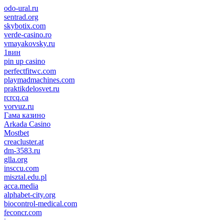
odo-ural.ru
sentrad.org
skybotix.com
verde-casino.ro
vmayakovsky.ru
1вин
pin up casino
пин ап
1win
perfectfitwc.com
playmadmachines.com
praktikdelosvet.ru
rcrcq.ca
vorvuz.ru
Гама казино
Arkada Casino
Mostbet
creacluster.at
dm-3583.ru
glla.org
insccu.com
misztal.edu.pl
acca.media
alphabet-city.org
biocontrol-medical.com
feconcr.com