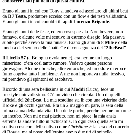
conoscere i lati più belli di questa cultura
.
Erano gli anni in cui con Tony si andava ad ascoltare gli ultimi beat
da
DJ Testa
, produttore eccelso con un flow e dei testi validissimi.
Erano gli anni in cui conobbi il rap di
Lorenzo Brigante
.
Erano gli anni delle feste, ed ero così spaesata. Non bevevo, non
fumavo, e alcune volte mi sentivo in estremo disagio. Ma passava
subito perché avevo la mia musica. Erano gli anni di
8 Mile
e della
moda a ciel sereno delle “battle” e di conseguenza del “
2theBeat
”.
Il
Livello 57
(a Bologna ovviamente), era per me un luogo
misterioso: c’era così tanto rumore. Vedevo queste persone
girovagare. Alcune ubriache, altre euforiche, ed un odore di erba e
fumo copriva tutto l’ambiente. A me non importava nulla: tossivo,
mi prendevo gli spintoni ed ascoltavo.
Ricordo di una sera bellissima in cui
Moddi
(Luca), fece un
freestyle notevolissimo. C’è un video che circola. Uno di quelli
ufficiali del 2theBeat. La mia testolina sta lì: con una visierina della
Broke e gli occhi sgranati. Era un 2 maggio mi pare, la sera della
prima canna della mia vita. Una delle poche, perché per me fumare è
un incubo. Non mi è mai piaciuto, non mi piace: la mia ansia
estrema fa andare tutto in tachicardia. In ogni caso quella sera mi
sentivo così cool. Mi sentivo come
Christiane F
la sera del concerto
di Bowie, ma al posto dell’eroina avevo due tiri di spinello.