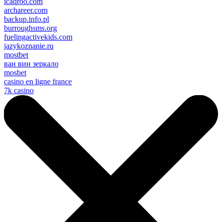
icaqroo.com
archareer.com
backup.info.pl
burroughsms.org
fuelingactivekids.com
jazykoznanie.ru
mostbet
ван вин зеркало
mosbet
casino en ligne france
7k casino