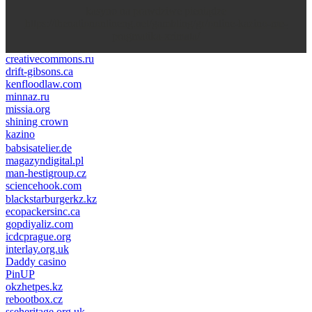
kasyno na prawdziwe pieniądze
https://thenationonlineng.net/gambling/gr/online-kazino-me-
pragmatika-xrimata/
creativecommons.ru
drift-gibsons.ca
kenfloodlaw.com
minnaz.ru
missia.org
shining crown
kazino
casino lemon
pinco giriş
babsisatelier.de
magazyndigital.pl
man-hestigroup.cz
sciencehook.com
олимп казино
blackstarburgerkz.kz
ecopackersinc.ca
gopdiyaliz.com
icdcprague.org
interlay.org.uk
Daddy casino
PinUP
okzhetpes.kz
rebootbox.cz
sseheritage.org.uk