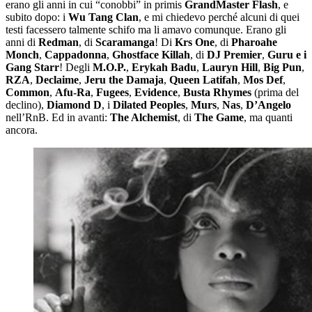
erano gli anni in cui “conobbi” in primis
GrandMaster Flash
, e
subito dopo: i
Wu Tang Clan
, e mi chiedevo perché alcuni di quei
testi facessero talmente schifo ma li amavo comunque. Erano gli
anni di
Redman
, di
Scaramanga
! Di
Krs One
, di
Pharoahe
Monch
,
Cappadonna
,
Ghostface Killah
, di
DJ Premier
,
Guru e i
Gang Starr
! Degli
M.O.P.
,
Erykah Badu
,
Lauryn Hill
,
Big Pun
,
RZA
,
Declaime
,
Jeru the Damaja
,
Queen Latifah
,
Mos Def
,
Common
,
Afu-Ra
,
Fugees
,
Evidence
,
Busta Rhymes
(prima del
declino),
Diamond D
, i
Dilated Peoples
,
Murs
,
Nas
,
D’Angelo
nell’RnB. Ed in avanti:
The Alchemist
, di
The Game
, ma quanti
ancora.