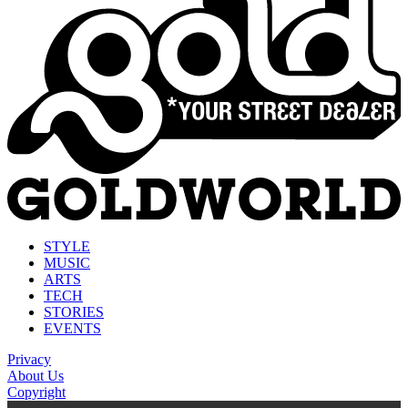
STYLE
MUSIC
ARTS
TECH
STORIES
EVENTS
Privacy
About Us
Copyright