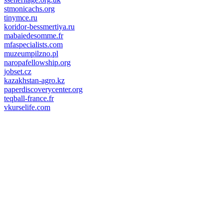
stmonicachs.org
tinymce.ru
koridor-bessmertiya.ru
mabaiedesomme.fr
mfaspecialists.com
muzeumpilzno.pl
naropafellowship.org
jobset.cz
kazakhstan-agro.kz
paperdiscoverycenter.org
teqball-france.fr
vkurselife.com