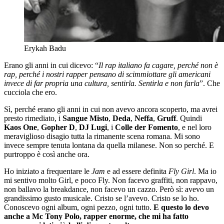
Erykah Badu
Erano gli anni in cui dicevo: “
Il rap italiano fa cagare, perché non è
rap, perché i nostri rapper pensano di scimmiottare gli americani
invece di far propria una cultura, sentirla. Sentirla e non farla
”. Che
cucciola che ero.
Sì, perché erano gli anni in cui non avevo ancora scoperto, ma avrei
presto rimediato, i
Sangue Misto
,
Deda
,
Neffa
,
Gruff
. Quindi
Kaos One
,
Gopher D
,
DJ Lugi
, i
Colle der Fomento
, e nel loro
meraviglioso disagio tutta la rimanente scena romana. Mi sono
invece sempre tenuta lontana da quella milanese. Non so perché. E
purtroppo è così anche ora.
Ho iniziato a frequentare le
Jam
e ad essere definita
Fly Girl
. Ma io
mi sentivo molto Girl, e poco Fly. Non facevo graffiti, non rappavo,
non ballavo la breakdance, non facevo un cazzo. Però sì: avevo un
grandissimo gusto musicale. Cristo se l’avevo. Cristo se lo ho.
Conoscevo ogni album, ogni pezzo, ogni tutto.
E questo lo devo
anche a Mc Tony Polo, rapper enorme, che mi ha fatto