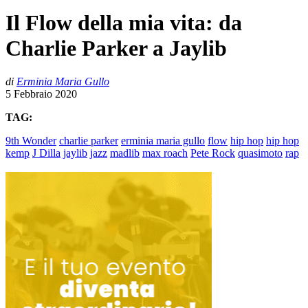
Il Flow della mia vita: da
Charlie Parker a Jaylib
di
Erminia Maria Gullo
5 Febbraio 2020
TAG:
9th Wonder
charlie parker
erminia maria gullo
flow
hip hop
hip hop
kemp
J Dilla
jaylib
jazz
madlib
max roach
Pete Rock
quasimoto
rap