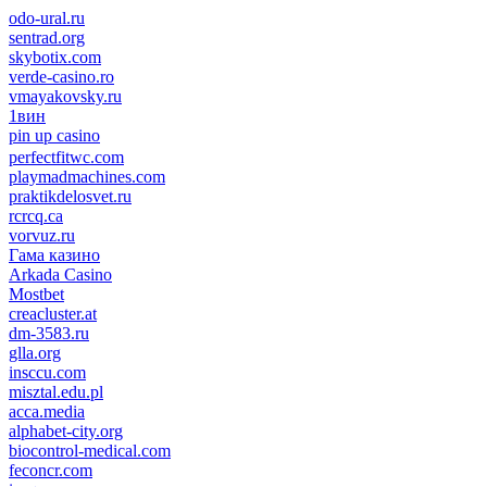
odo-ural.ru
sentrad.org
skybotix.com
verde-casino.ro
vmayakovsky.ru
1вин
pin up casino
пин ап
1win
perfectfitwc.com
playmadmachines.com
praktikdelosvet.ru
rcrcq.ca
vorvuz.ru
Гама казино
Arkada Casino
Mostbet
creacluster.at
dm-3583.ru
glla.org
insccu.com
misztal.edu.pl
acca.media
alphabet-city.org
biocontrol-medical.com
feconcr.com