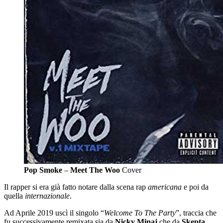
Pop Smoke
–
Meet The Woo
Cover
Il rapper si era già fatto notare dalla scena rap
americana
e poi da
quella
internazionale
.
Ad Aprile 2019 uscì il singolo “
Welcome To The Party
”, traccia che
fu successivamente remixata sia da
Nicky Minaj
che da
Skepta
.