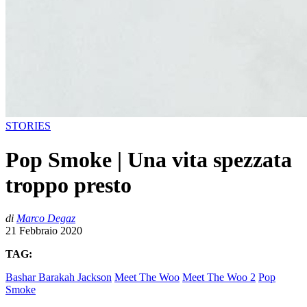
STORIES
Pop Smoke | Una vita spezzata
troppo presto
di
Marco Degaz
21 Febbraio 2020
TAG:
Bashar Barakah Jackson
Meet The Woo
Meet The Woo 2
Pop
Smoke