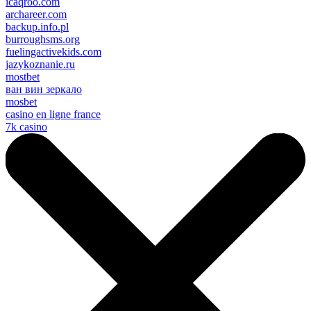
icaqroo.com
archareer.com
backup.info.pl
burroughsms.org
fuelingactivekids.com
jazykoznanie.ru
mostbet
ван вин зеркало
mosbet
casino en ligne france
7k casino