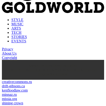
STYLE
MUSIC
ARTS
TECH
STORIES
EVENTS
Privacy
About Us
Copyright
kasyno na prawdziwe pieniądze
https://thenationonlineng.net/gambling/gr/online-kazino-me-
pragmatika-xrimata/
creativecommons.ru
drift-gibsons.ca
kenfloodlaw.com
minnaz.ru
missia.org
shining crown