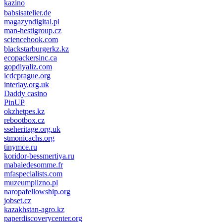
kazino
casino lemon
pinco giriş
babsisatelier.de
magazyndigital.pl
man-hestigroup.cz
sciencehook.com
олимп казино
blackstarburgerkz.kz
ecopackersinc.ca
gopdiyaliz.com
icdcprague.org
interlay.org.uk
Daddy casino
PinUP
okzhetpes.kz
rebootbox.cz
sseheritage.org.uk
stmonicachs.org
tinymce.ru
koridor-bessmertiya.ru
mabaiedesomme.fr
mfaspecialists.com
muzeumpilzno.pl
naropafellowship.org
jobset.cz
kazakhstan-agro.kz
paperdiscoverycenter.org