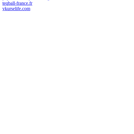
teqball-france.fr
vkurselife.com