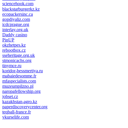
sciencehook.com
олимп казино
blackstarburgerkz.kz
ecopackersinc.ca
gopdiyaliz.com
icdcprague.org
interlay.org.uk
Daddy casino
PinUP
okzhetpes.kz
rebootbox.cz
sseheritage.org.uk
stmonicachs.org
tinymce.ru
koridor-bessmertiya.ru
mabaiedesomme.fr
mfaspecialists.com
muzeumpilzno.pl
naropafellowship.org
jobset.cz
kazakhstan-agro.kz
paperdiscoverycenter.org
teqball-france.fr
vkurselife.com