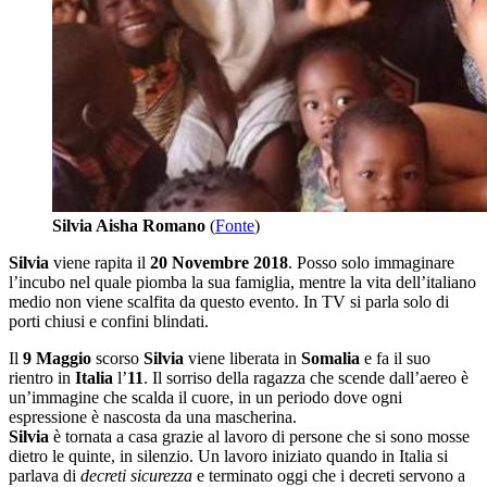
Silvia Aisha Romano
(
Fonte
)
Silvia
viene rapita il
20 Novembre 2018
. Posso solo immaginare
l’incubo nel quale piomba la sua famiglia, mentre la vita dell’italiano
medio non viene scalfita da questo evento. In TV si parla solo di
porti chiusi e confini blindati.
Il
9 Maggio
scorso
Silvia
viene liberata in
Somalia
e fa il suo
rientro in
Italia
l’
11
. Il sorriso della ragazza che scende dall’aereo è
un’immagine che scalda il cuore, in un periodo dove ogni
espressione è nascosta da una mascherina.
Silvia
è tornata a casa grazie al lavoro di persone che si sono mosse
dietro le quinte, in silenzio. Un lavoro iniziato quando in Italia si
parlava di
decreti sicurezza
e terminato oggi che i decreti servono a