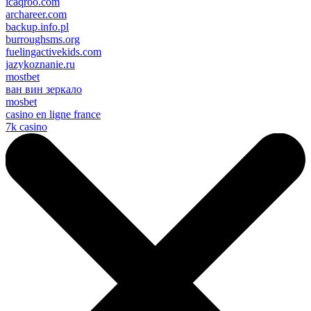
icaqroo.com
archareer.com
backup.info.pl
burroughsms.org
fuelingactivekids.com
jazykoznanie.ru
mostbet
ван вин зеркало
mosbet
casino en ligne france
7k casino