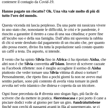
contenere il contagio da
Covid-19
.
Hanno pagato un riscatto? Ok. Una vita vale molto di più di
tutto l’oro del mondo.
Questa vicenda mi lascia perplesso. Da una parte mi rassicura vivere
in uno stato che, nonostante le difficoltà, le crisi e le pandemie, è
riuscito a garantire il rientro a casa di una sua cittadina; e porre fine
all’incubo suo e della sua famiglia. Dall’altra mi spaventa la rabbia
di chi si sente derubato dal pagamento di un riscatto che, per quanto
alto possa essere, diviso fra tutta la popolazione sarà costato quanto
un caffè a testa. Da asporto, si intende.
Il vento che ha spinto
Silvia
fino in
Africa
ci ha riportato
Aisha
, che
altri non è che
Silvia
convertita
all’Islam
. Invece di scrivere cazzate
su Facebook riflettete: non è meglio accogliere il sorriso di
Aisha
piuttosto che veder tornare una
Silvia
vittima di abusi o torture?
Personalmente, che ripeto fino a pochi giorni fa non ne avevo mai
sentito parlare, sono più contento di averla vista tornare in piedi
avvolta nel velo islamico che distesa e coperta da un tricolore.
Ogni frase preceduta da
#
diventa uno slogan figo, più facile da
scrivere che da mettere in pratica.
#iorestoacasa
e poi porto il cane a
pisciare dodici volte al giorno per fare un giro.
#andràtuttobene
finché non cerchi di passarmi avanti in fila al supermercato, se ci