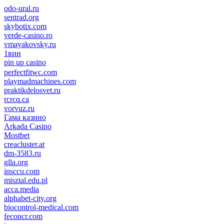
odo-ural.ru
sentrad.org
skybotix.com
verde-casino.ro
vmayakovsky.ru
1вин
pin up casino
пин ап
1win
perfectfitwc.com
playmadmachines.com
praktikdelosvet.ru
rcrcq.ca
vorvuz.ru
Гама казино
Arkada Casino
Mostbet
creacluster.at
dm-3583.ru
glla.org
insccu.com
misztal.edu.pl
acca.media
alphabet-city.org
biocontrol-medical.com
feconcr.com