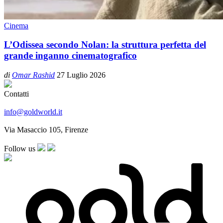
Cinema
L’Odissea secondo Nolan: la struttura perfetta del
grande inganno cinematografico
di
Omar Rashid
27 Luglio 2026
Contatti
info@goldworld.it
Via Masaccio 105, Firenze
Follow us