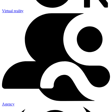
Virtual reality
Agency