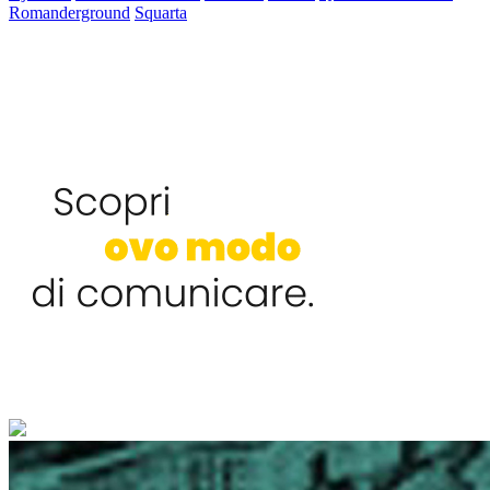
Romanderground
Squarta