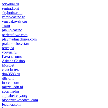
odo-ural.ru
sentrad.org
skybotix.com
verde-casino.ro
vmayakovsky.ru
1вин
pin up casino
пин ап
1win
perfectfitwc.com
playmadmachines.com
praktikdelosvet.ru
rcrcq.ca
vorvuz.ru
Гама казино
Arkada Casino
Mostbet
creacluster.at
dm-3583.ru
glla.org
insccu.com
misztal.edu.pl
acca.media
alphabet-city.org
biocontrol-medical.com
feconcr.com