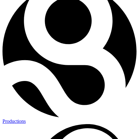
Productions