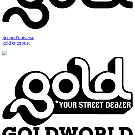
Scopri l'universo
gold enterprise