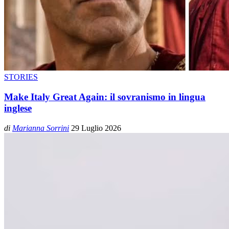
STORIES
Make Italy Great Again: il sovranismo in lingua
inglese
di
Marianna Sorrini
29 Luglio 2026