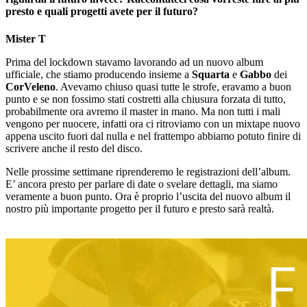
presto e quali progetti avete per il futuro?
Mister T
Prima del lockdown stavamo lavorando ad un nuovo album
ufficiale, che stiamo producendo insieme a
Squarta
e
Gabbo
dei
CorVeleno
. Avevamo chiuso quasi tutte le strofe, eravamo a buon
punto e se non fossimo stati costretti alla chiusura forzata di tutto,
probabilmente ora avremo il master in mano. Ma non tutti i mali
vengono per nuocere, infatti ora ci ritroviamo con un mixtape nuovo
appena uscito fuori dal nulla e nel frattempo abbiamo potuto finire di
scrivere anche il resto del disco.
Nelle prossime settimane riprenderemo le registrazioni dell’album.
E’ ancora presto per parlare di date o svelare dettagli, ma siamo
veramente a buon punto. Ora è proprio l’uscita del nuovo album il
nostro più importante progetto per il futuro e presto sarà realtà.