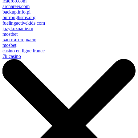
icaqroo.com
archareer.com
backup.info.pl
burroughsms.org
fuelingactivekids.com
jazykoznanie.ru
mostbet
ван вин зеркало
mosbet
casino en ligne france
7k casino