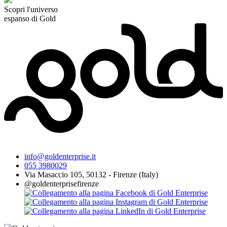
Scopri l'universo
espanso di Gold
info@goldenterprise.it
055 3980029
Via Masaccio 105, 50132 - Firenze (Italy)
@goldenterprisefirenze