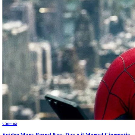
Cinema
Spider-Man: Brand New Day e il Marvel Cinematic