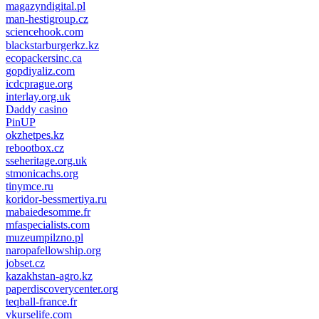
magazyndigital.pl
man-hestigroup.cz
sciencehook.com
олимп казино
blackstarburgerkz.kz
ecopackersinc.ca
gopdiyaliz.com
icdcprague.org
interlay.org.uk
Daddy casino
PinUP
okzhetpes.kz
rebootbox.cz
sseheritage.org.uk
stmonicachs.org
tinymce.ru
koridor-bessmertiya.ru
mabaiedesomme.fr
mfaspecialists.com
muzeumpilzno.pl
naropafellowship.org
jobset.cz
kazakhstan-agro.kz
paperdiscoverycenter.org
teqball-france.fr
vkurselife.com