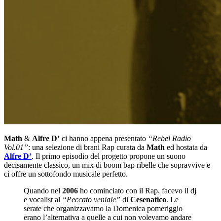
Math
&
Alfre D’
ci hanno appena presentato
“Rebel Radio
Vol.01”
: una selezione di brani Rap curata da
Math
ed hostata da
Alfre D’
. Il primo episodio del progetto
propone un suono
decisamente classico, un mix di boom bap ribelle che sopravvive e
ci offre un sottofondo musicale perfetto.
Quando nel
2006
ho cominciato con il Rap, facevo il dj
e vocalist al
“Peccato veniale”
di
Cesenatico
. Le
serate che organizzavamo la Domenica pomeriggio
erano l’alternativa a quelle a cui non volevamo andare