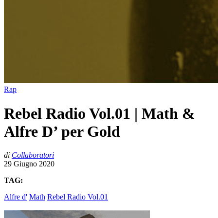
Rap
Rebel Radio Vol.01 | Math &
Alfre D’ per Gold
di
Collaboratori
29 Giugno 2020
TAG:
Alfre d'
Math
Rebel Radio Vol.01