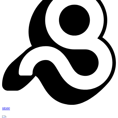
store