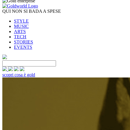
QUI NON SI BADA A SPESE
STYLE
MUSIC
ARTS
TECH
STORIES
EVENTS
scopri cosa è gold