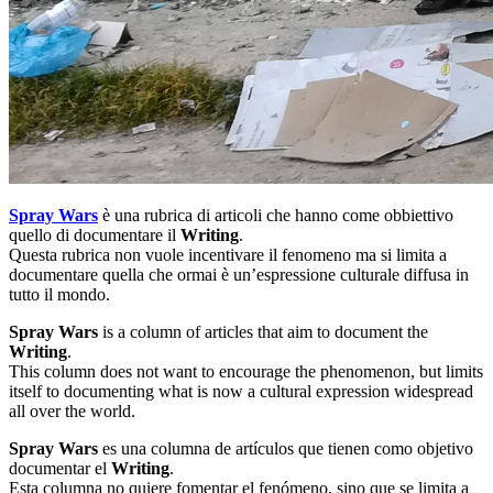
Spray Wars
è una rubrica di articoli che hanno come obbiettivo
quello di documentare il
Writing
.
Questa rubrica non vuole incentivare il fenomeno ma si limita a
documentare quella che ormai è un’espressione culturale diffusa in
tutto il mondo.
Spray Wars
is a column of articles that aim to document the
Writing
.
This column does not want to encourage the phenomenon, but limits
itself to documenting what is now a cultural expression widespread
all over the world.
Spray Wars
es una columna de artículos que tienen como objetivo
documentar el
Writing
.
Esta columna no quiere fomentar el fenómeno, sino que se limita a