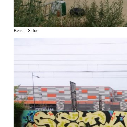
Beast – Safoe