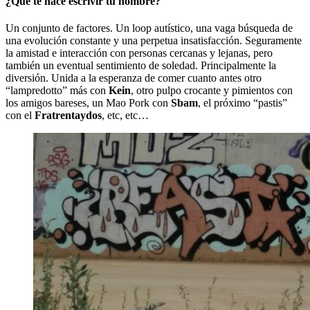
¿Qué te hace escrivir tu nombre?
Un conjunto de factores. Un loop autístico, una vaga búsqueda de
una evolución constante y una perpetua insatisfacción. Seguramente
la amistad e interacción con personas cercanas y lejanas, pero
también un eventual sentimiento de soledad. Principalmente la
diversión. Unida a la esperanza de comer cuanto antes otro
“lampredotto” más con
Kein
, otro pulpo crocante y pimientos con
los amigos bareses, un Mao Pork con
Sbam
, el próximo “pastis”
con el
Fratrentaydos
, etc, etc…