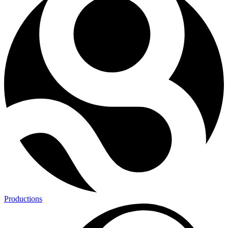
Productions