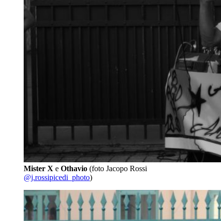
Mister X
e
Othavio
(foto Jacopo Rossi
@j.rossipicedi_photo
)