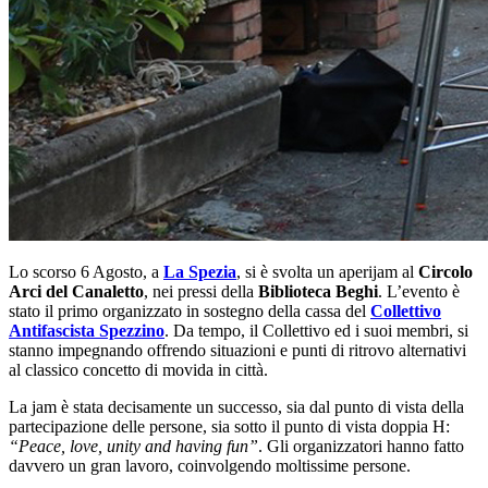
Lo scorso 6 Agosto, a
La Spezia
, si è svolta un aperijam al
Circolo
Arci del Canaletto
, nei pressi della
Biblioteca Beghi
. L’evento è
stato il primo organizzato in sostegno della cassa del
Collettivo
Antifascista Spezzino
. Da tempo, il Collettivo ed i suoi membri, si
stanno impegnando offrendo situazioni e punti di ritrovo alternativi
al classico concetto di movida in città.
La jam è stata decisamente un successo, sia dal punto di vista della
partecipazione delle persone, sia sotto il punto di vista doppia H:
“Peace, love, unity and having fun”
. Gli organizzatori hanno fatto
davvero un gran lavoro, coinvolgendo moltissime persone.