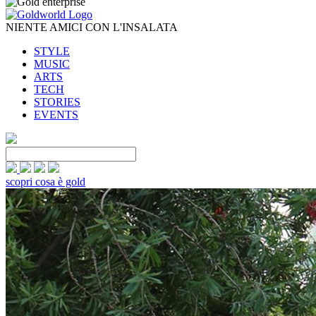
NIENTE AMICI CON L'INSALATA
STYLE
MUSIC
ARTS
TECH
STORIES
EVENTS
scopri cosa è gold