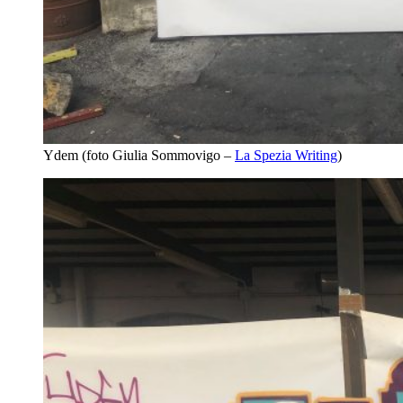
Ydem (foto Giulia Sommovigo –
La Spezia Writing
)