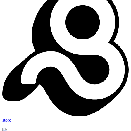
store