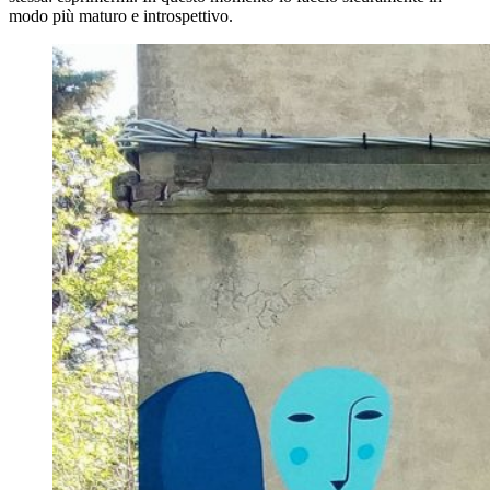
modo più maturo e introspettivo.