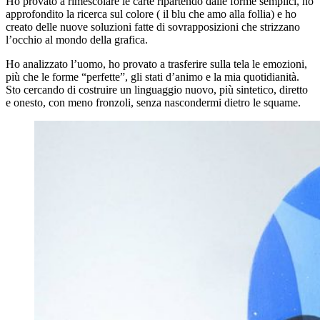
Ho provato a rimescolare le carte ripartendo dalle forme semplici, ho
approfondito la ricerca sul colore ( il blu che amo alla follia) e ho
creato delle nuove soluzioni fatte di sovrapposizioni che strizzano
l’occhio al mondo della grafica.
Ho analizzato l’uomo, ho provato a trasferire sulla tela le emozioni,
più che le forme “perfette”, gli stati d’animo e la mia quotidianità.
Sto cercando di costruire un linguaggio nuovo, più sintetico, diretto
e onesto, con meno fronzoli, senza nascondermi dietro le squame.