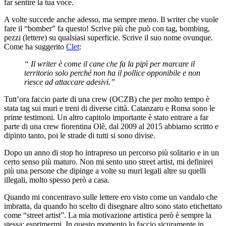
far sentire la tua voce.
A volte succede anche adesso, ma sempre meno. Il writer che vuole
fare il “bomber” fa questo! Scrive più che può con tag, bombing,
pezzi (lettere) su qualsiasi superficie. Scrive il suo nome ovunque.
Come ha suggerito
Clet
:
“ Il writer è come il cane che fa la pipì per marcare il
territorio solo perché non ha il pollice opponibile e non
riesce ad attaccare adesivi.”
Tutt’ora faccio parte di una crew (OCZB) che per molto tempo è
stata tag sui muri e treni di diverse città. Catanzaro e Roma sono le
prime testimoni. Un altro capitolo importante è stato entrare a far
parte di una crew fiorentina Olè, dal 2009 al 2015 abbiamo scritto e
dipinto tanto, poi le strade di tutti si sono divise.
Dopo un anno di stop ho intrapreso un percorso più solitario e in un
certo senso più maturo. Non mi sento uno street artist, mi definirei
più una persone che dipinge a volte su muri legali altre su quelli
illegali, molto spesso però a casa.
Quando mi concentravo sulle lettere ero visto come un vandalo che
imbratta, da quando ho scelto di disegnare altro sono stato etichettato
come “street artist”. La mia motivazione artistica però è sempre la
stessa: esprimermi. In questo momento lo faccio sicuramente in