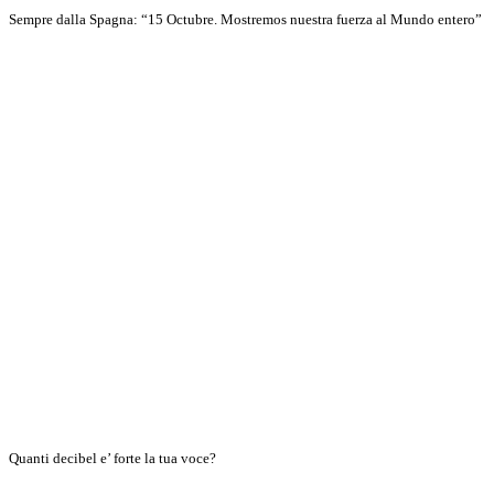
Sempre dalla Spagna: “15 Octubre. Mostremos nuestra fuerza al Mundo entero”
Quanti decibel e’ forte la tua voce?