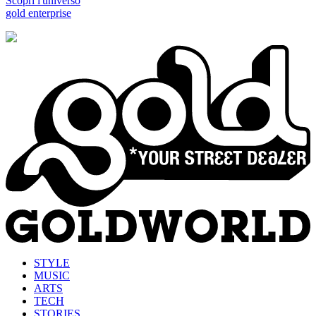
Scopri l'universo
gold enterprise
STYLE
MUSIC
ARTS
TECH
STORIES