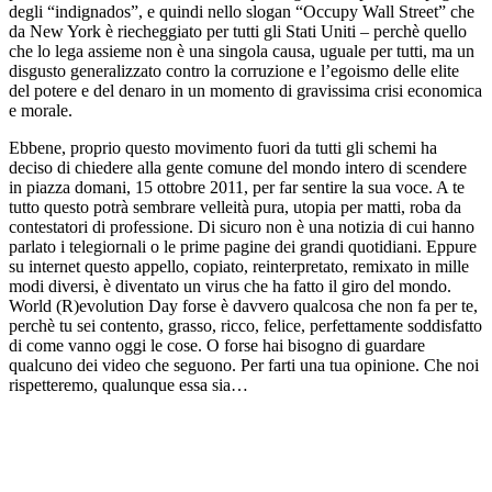
degli “indignados”, e quindi nello slogan “Occupy Wall Street” che
da New York è riecheggiato per tutti gli Stati Uniti – perchè quello
che lo lega assieme non è una singola causa, uguale per tutti, ma un
disgusto generalizzato contro la corruzione e l’egoismo delle elite
del potere e del denaro in un momento di gravissima crisi economica
e morale.
Ebbene, proprio questo movimento fuori da tutti gli schemi ha
deciso di chiedere alla gente comune del mondo intero di scendere
in piazza domani, 15 ottobre 2011, per far sentire la sua voce. A te
tutto questo potrà sembrare velleità pura, utopia per matti, roba da
contestatori di professione. Di sicuro non è una notizia di cui hanno
parlato i telegiornali o le prime pagine dei grandi quotidiani. Eppure
su internet questo appello, copiato, reinterpretato, remixato in mille
modi diversi, è diventato un virus che ha fatto il giro del mondo.
World (R)evolution Day forse è davvero qualcosa che non fa per te,
perchè tu sei contento, grasso, ricco, felice, perfettamente soddisfatto
di come vanno oggi le cose. O forse hai bisogno di guardare
qualcuno dei video che seguono. Per farti una tua opinione. Che noi
rispetteremo, qualunque essa sia…