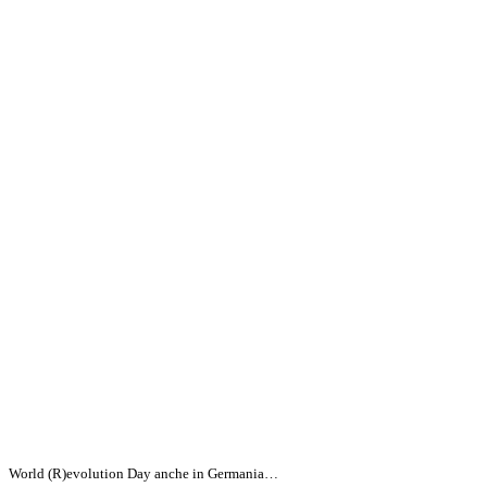
World (R)evolution Day anche in Germania…