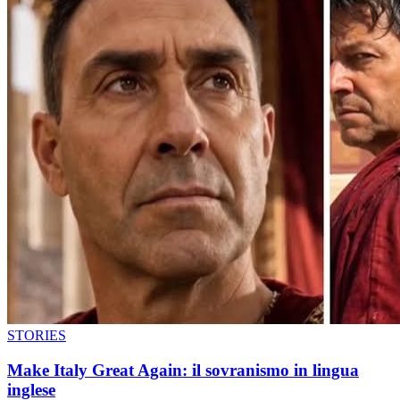
STORIES
Make Italy Great Again: il sovranismo in lingua
inglese