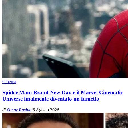
Cinema
Spider-Man: Brand New Day e il Marvel Cinematic
Universe finalmente diventato un fumetto
di
Omar Rashid
6 Agosto 2026