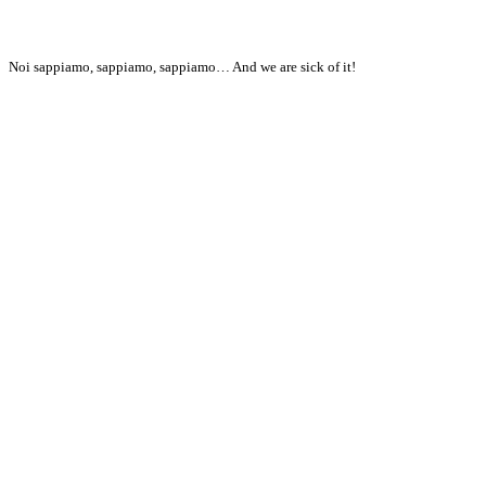
Noi sappiamo, sappiamo, sappiamo… And we are sick of it!