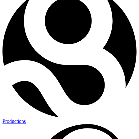
Productions