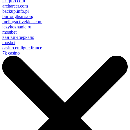
icaqroo.com
archareer.com
backup.info.pl
burroughsms.org
fuelingactivekids.com
jazykoznanie.ru
mostbet
ван вин зеркало
mosbet
casino en ligne france
7k casino