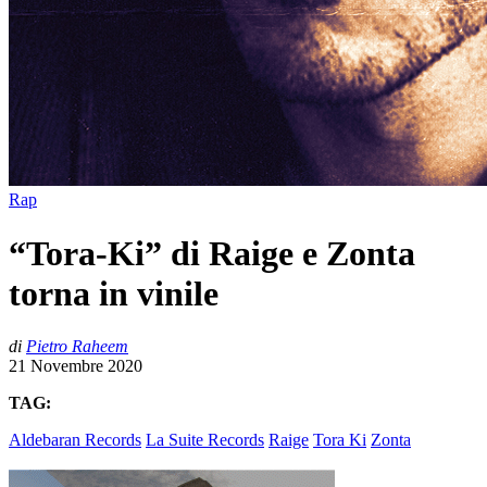
Rap
“Tora-Ki” di Raige e Zonta
torna in vinile
di
Pietro Raheem
21 Novembre 2020
TAG:
Aldebaran Records
La Suite Records
Raige
Tora Ki
Zonta