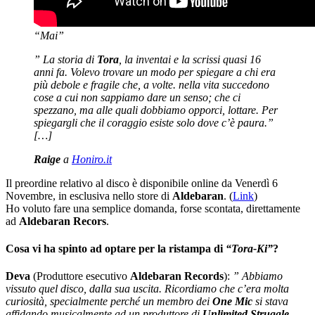
“Mai”
” La storia di
Tora
, la inventai e la scrissi quasi 16
anni fa. Volevo trovare un modo per spiegare a chi era
più debole e fragile che, a volte. nella vita succedono
cose a cui non sappiamo dare un senso; che ci
spezzano, ma alle quali dobbiamo opporci, lottare. Per
spiegargli che il coraggio esiste solo dove c’è paura.”
[…]
Raige
a
Honiro.it
Il preordine relativo al disco è disponibile online da Venerdì 6
Novembre, in esclusiva nello store di
Aldebaran
. (
Link
)
Ho voluto fare una semplice domanda, forse scontata, direttamente
ad
Aldebaran Recors
.
Cosa vi ha spinto ad optare per la ristampa di
“Tora-Ki”
?
Deva
(Produttore esecutivo
Aldebaran Records
):
” Abbiamo
vissuto quel disco, dalla sua uscita. Ricordiamo che c’era molta
curiosità, specialmente perché un membro dei
One Mic
si stava
affidando musicalmente ad un produttore di
Unlimited Struggle
.