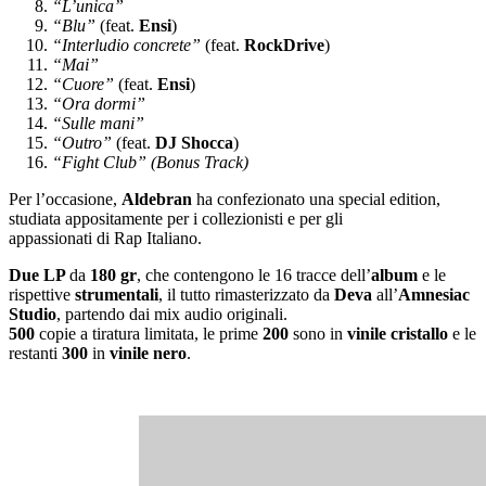
“L’unica”
“Blu”
(feat.
Ensi
)
“Interludio concrete”
(feat.
RockDrive
)
“Mai”
“Cuore”
(feat.
Ensi
)
“Ora dormi”
“Sulle mani”
“Outro”
(feat.
DJ
Shocca
)
“Fight Club” (Bonus Track)
Per l’occasione,
Aldebran
ha confezionato una special edition,
studiata appositamente per i collezionisti e per gli
appassionati di Rap Italiano.
Due LP
da
180 gr
, che contengono le 16 tracce dell’
album
e le
rispettive
strumentali
, il tutto rimasterizzato da
Deva
all’
Amnesiac
Studio
, partendo dai mix audio originali.
500
copie a tiratura limitata, le prime
200
sono in
vinile cristallo
e le
restanti
300
in
vinile
nero
.