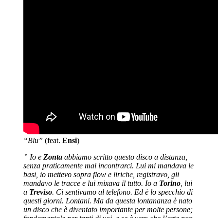
“Blu”
(feat.
Ensi
)
” Io e
Zonta
abbiamo scritto questo disco a distanza,
senza praticamente mai incontrarci. Lui mi mandava le
basi, io mettevo sopra flow e liriche, registravo, gli
mandavo le tracce e lui mixava il tutto. Io a
Torino
, lui
a
Treviso
. Ci sentivamo al telefono. Ed è lo specchio di
questi giorni. Lontani. Ma da questa lontananza è nato
un disco che è diventato importante per molte persone;