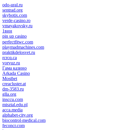
odo-ural.ru
sentrad.org
skybotix.com
verde-casino.ro
vmayakovsky.ru
1вин
pin up casino
пин ап
1win
perfectfitwc.com
playmadmachines.com
praktikdelosvet.ru
rcrcq.ca
vorvuz.ru
Гама казино
Arkada Casino
Mostbet
creacluster.at
dm-3583.ru
glla.org
insccu.com
misztal.edu.pl
acca.media
alphabet-city.org
biocontrol-medical.com
feconcr.com