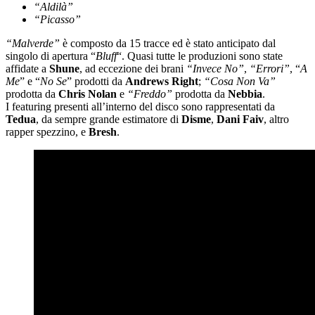
“Aldilà”
“Picasso”
“Malverde”
è composto da 15 tracce ed è stato anticipato dal
singolo di apertura “
Bluff
“. Quasi tutte le produzioni sono state
affidate a
Shune
, ad eccezione dei brani
“Invece No”
,
“Errori”
, “
A
Me
” e “
No Se
” prodotti da
Andrews Right
;
“Cosa Non Va”
prodotta da
Chris Nolan
e
“Freddo”
prodotta da
Nebbia
.
I featuring presenti all’interno del disco sono rappresentati da
Tedua
, da sempre grande estimatore di
Disme
,
Dani Faiv
, altro
rapper spezzino, e
Bresh
.