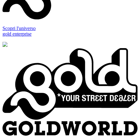
Scopri l'universo
gold enterprise