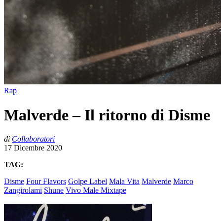
Rap
Malverde – Il ritorno di Disme
di
Collaboratori
17 Dicembre 2020
TAG:
Disme
Four Flavors
Golpe Label
Mala Vita
Malverde
Marco
Zangirolami
Shune
Vivo Male Mixtape