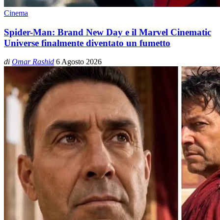
Cinema
Spider-Man: Brand New Day e il Marvel Cinematic
Universe finalmente diventato un fumetto
di
Omar Rashid
6 Agosto 2026