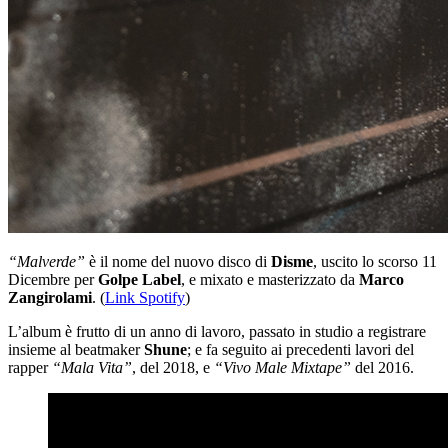
“Malverde”
è il nome del nuovo disco di
Disme
, uscito lo scorso 11
Dicembre per
Golpe Label
, e mixato e masterizzato da
Marco
Zangirolami
. (
Link Spotify
)
L’album è frutto di un anno di lavoro, passato in studio a registrare
insieme al beatmaker
Shune
; e fa seguito ai precedenti lavori del
rapper
“Mala Vita”
, del 2018, e
“Vivo Male Mixtape”
del 2016.