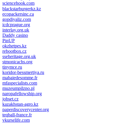
sciencehook.com
олимп казино
blackstarburgerkz.kz
ecopackersinc.ca
gopdiyaliz.com
icdcprague.org
interlay.org.uk
Daddy casino
PinUP
okzhetpes.kz
rebootbox.cz
sseheritage.org.uk
stmonicachs.org
tinymce.ru
koridor-bessmertiya.ru
mabaiedesomme.fr
mfaspecialists.com
muzeumpilzno.pl
naropafellowship.org
jobset.cz
kazakhstan-agro.kz
paperdiscoverycenter.org
teqball-france.fr
vkurselife.com