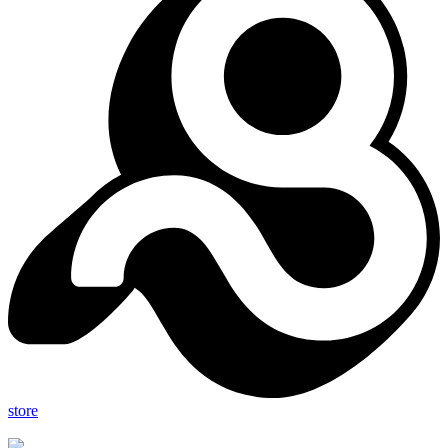
store