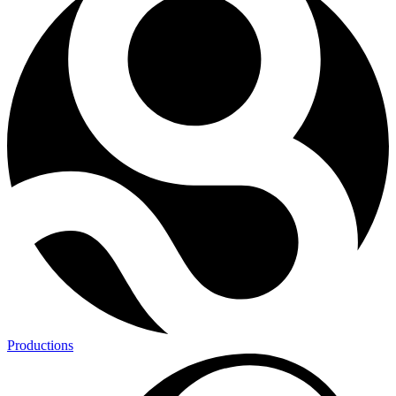
Productions