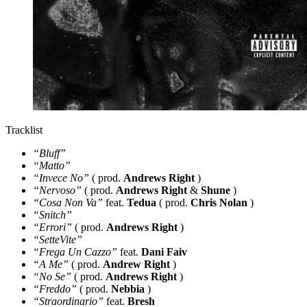
Tracklist
“Bluff”
“Matto”
“Invece No”
( prod.
Andrews Right
)
“Nervoso”
( prod.
Andrews Right
&
Shune
)
“Cosa Non Va”
feat.
Tedua
( prod.
Chris Nolan
)
“Snitch”
“Errori”
( prod.
Andrews
Right
)
“SetteVite”
“Frega Un Cazzo”
feat.
Dani Faiv
“A Me”
( prod.
Andrew Right
)
“No Se”
( prod.
Andrews Right
)
“Freddo”
( prod.
Nebbia
)
“Straordinario”
feat.
Bresh