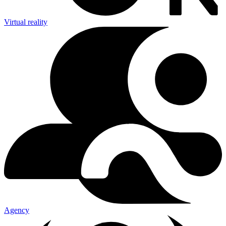
Virtual reality
Agency