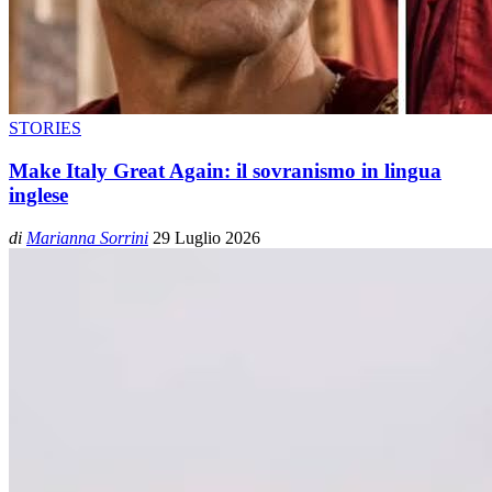
STORIES
Make Italy Great Again: il sovranismo in lingua
inglese
di
Marianna Sorrini
29 Luglio 2026