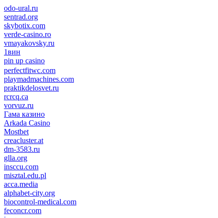
odo-ural.ru
sentrad.org
skybotix.com
verde-casino.ro
vmayakovsky.ru
1вин
pin up casino
пин ап
1win
perfectfitwc.com
playmadmachines.com
praktikdelosvet.ru
rcrcq.ca
vorvuz.ru
Гама казино
Arkada Casino
Mostbet
creacluster.at
dm-3583.ru
glla.org
insccu.com
misztal.edu.pl
acca.media
alphabet-city.org
biocontrol-medical.com
feconcr.com