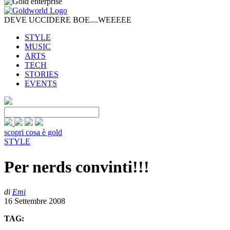
DEVE UCCIDERE BOE....WEEEEE
STYLE
MUSIC
ARTS
TECH
STORIES
EVENTS
scopri cosa è gold
STYLE
Per nerds convinti!!!
di
Emi
16 Settembre 2008
TAG: