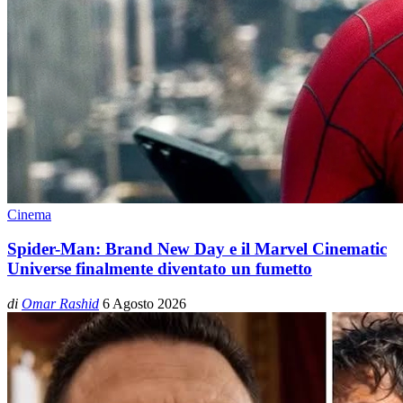
Cinema
Spider-Man: Brand New Day e il Marvel Cinematic
Universe finalmente diventato un fumetto
di
Omar Rashid
6 Agosto 2026