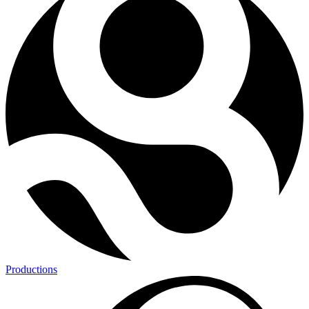
Productions