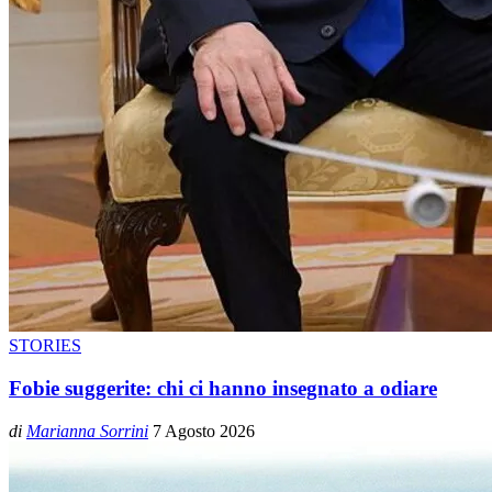
STORIES
Fobie suggerite: chi ci hanno insegnato a odiare
di
Marianna Sorrini
7 Agosto 2026