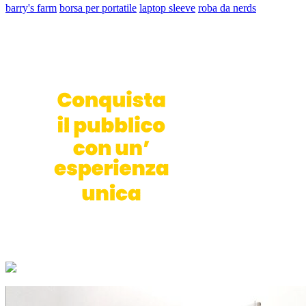
barry's farm
borsa per portatile
laptop sleeve
roba da nerds