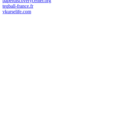
paperdiscoverycenter.org
teqball-france.fr
vkurselife.com