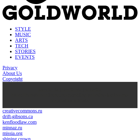
STYLE
MUSIC
ARTS
TECH
STORIES
EVENTS
Privacy
About Us
Copyright
kasyno na prawdziwe pieniądze
https://thenationonlineng.net/gambling/gr/online-kazino-me-
pragmatika-xrimata/
creativecommons.ru
drift-gibsons.ca
kenfloodlaw.com
minnaz.ru
missia.org
shining crown