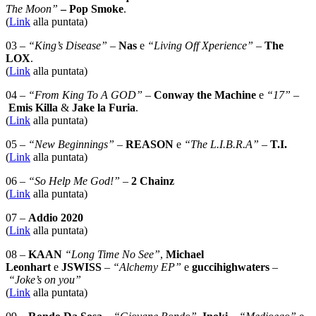
The Moon”
– Pop Smoke
.
(
Link
alla puntata)
03 –
“King’s Disease”
–
Nas
e
“Living Off Xperience”
–
The
LOX
.
(
Link
alla puntata)
04 –
“From King To A GOD”
–
Conway the Machine
e
“17”
–
Emis Killa
&
Jake la Furia
.
(
Link
alla puntata)
05 –
“New Beginnings” –
REASON
e
“The L.I.B.R.A”
–
T.I.
(
Link
alla puntata)
06 –
“So Help Me God!” –
2 Chainz
(
Link
alla puntata)
07 –
Addio 2020
(
Link
alla puntata)
08 –
KAAN
“Long Time No See”
,
Michael
Leonhart
e
JSWISS
–
“Alchemy EP”
e
guccihighwaters
–
“Joke’s on you”
(
Link
alla puntata)