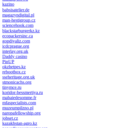
kazino
casino lemon
pinco giriş
babsisatelier.de
magazyndigital.pl
man-hestigroup.cz
sciencehook.com
олимп казино
blackstarburgerkz.kz
ecopackersinc.ca
gopdiyaliz.com
icdcprague.org
interlay.org.uk
Daddy casino
PinUP
okzhetpes.kz
rebootbox.cz
sseheritage.org.uk
stmonicachs.org
tinymce.ru
koridor-bessmertiya.ru
mabaiedesomme.fr
mfaspecialists.com
muzeumpilzno.pl
naropafellowship.org
jobset.cz
kazakhstan-agro.kz