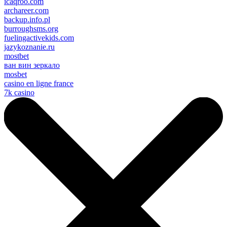
icaqroo.com
archareer.com
backup.info.pl
burroughsms.org
fuelingactivekids.com
jazykoznanie.ru
mostbet
ван вин зеркало
mosbet
casino en ligne france
7k casino