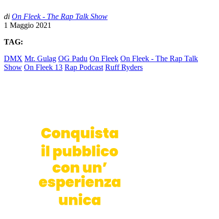
di
On Fleek - The Rap Talk Show
1 Maggio 2021
TAG:
DMX
Mr. Gulag
OG Padu
On Fleek
On Fleek - The Rap Talk
Show
On Fleek 13
Rap Podcast
Ruff Ryders