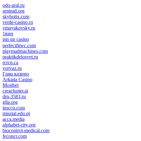
odo-ural.ru
sentrad.org
skybotix.com
verde-casino.ro
vmayakovsky.ru
1вин
pin up casino
пин ап
1win
perfectfitwc.com
playmadmachines.com
praktikdelosvet.ru
rcrcq.ca
vorvuz.ru
Гама казино
Arkada Casino
Mostbet
creacluster.at
dm-3583.ru
glla.org
insccu.com
misztal.edu.pl
acca.media
alphabet-city.org
biocontrol-medical.com
feconcr.com