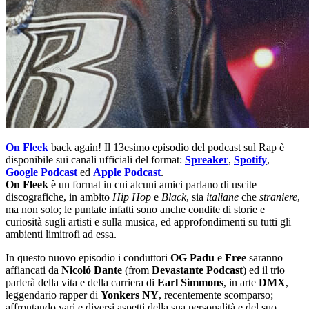
On Fleek
back again! Il 13esimo episodio del podcast sul Rap è
disponibile sui canali ufficiali del format:
Spreaker
,
Spotify
,
Google Podcast
ed
Apple Podcast
.
On Fleek
è un format in cui alcuni amici parlano di uscite
discografiche, in ambito
Hip Hop
e
Black
, sia
italiane
che
straniere
,
ma non solo; le puntate infatti sono anche condite di storie e
curiosità sugli artisti e sulla musica, ed approfondimenti su tutti gli
ambienti limitrofi ad essa.
In questo nuovo episodio i conduttori
OG Padu
e
Free
saranno
affiancati da
Nicoló
Dante
(from
Devastante Podcast
) ed il trio
parlerà della vita e della carriera di
Earl
Simmons
, in arte
DMX
,
leggendario rapper di
Yonkers
NY
, recentemente scomparso;
affrontando vari e diversi aspetti della sua personalità e del suo