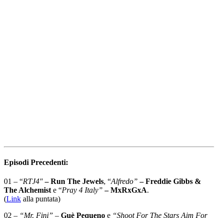
Episodi Precedenti:
01 – “
RTJ4″
– Run The Jewels
, “
Alfredo”
– Freddie Gibbs &
The Alchemist
e “
Pray 4 Italy”
– MxRxGxA
.
(
Link
alla puntata)
02 –
“Mr. Fini”
–
Guè Pequeno
e
“Shoot For The Stars Aim For