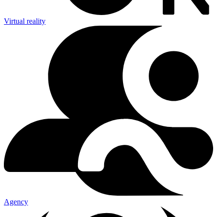
Virtual reality
Agency