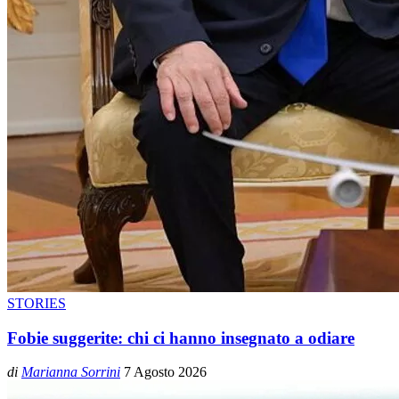
STORIES
Fobie suggerite: chi ci hanno insegnato a odiare
di
Marianna Sorrini
7 Agosto 2026