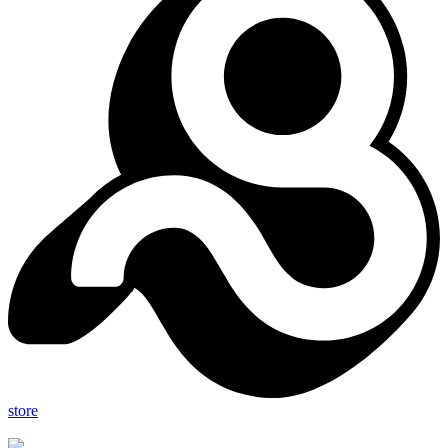
store