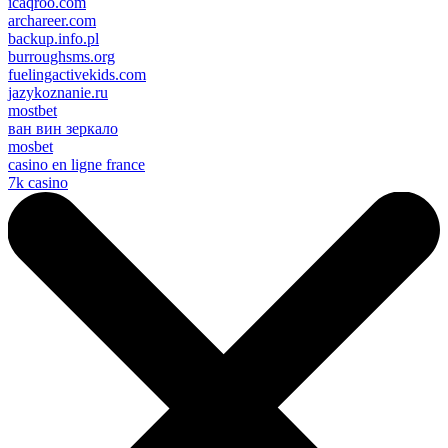
icaqroo.com
archareer.com
backup.info.pl
burroughsms.org
fuelingactivekids.com
jazykoznanie.ru
mostbet
ван вин зеркало
mosbet
casino en ligne france
7k casino