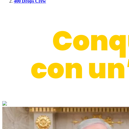
400 Drops Crew