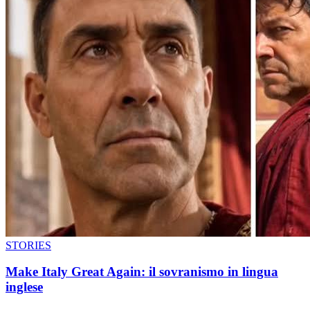
STORIES
Make Italy Great Again: il sovranismo in lingua
inglese