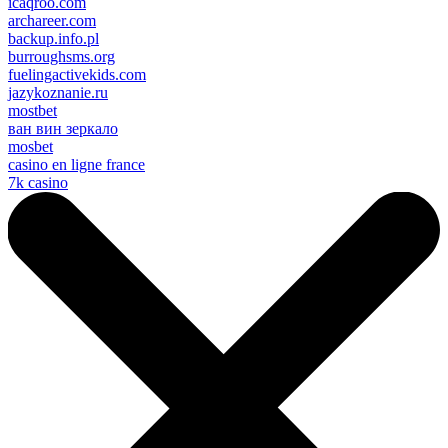
icaqroo.com
archareer.com
backup.info.pl
burroughsms.org
fuelingactivekids.com
jazykoznanie.ru
mostbet
ван вин зеркало
mosbet
casino en ligne france
7k casino