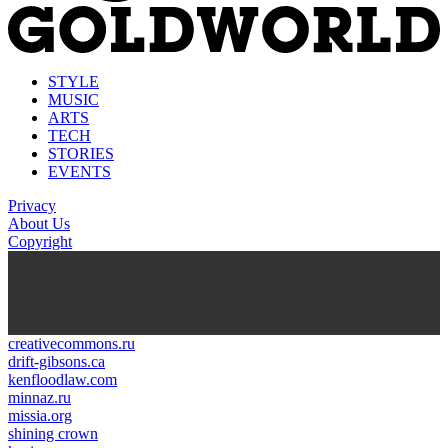
STYLE
MUSIC
ARTS
TECH
STORIES
EVENTS
Privacy
About Us
Copyright
kasyno na prawdziwe pieniądze
https://thenationonlineng.net/gambling/gr/online-kazino-me-
pragmatika-xrimata/
creativecommons.ru
drift-gibsons.ca
kenfloodlaw.com
minnaz.ru
missia.org
shining crown