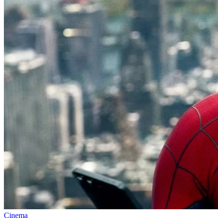
Cinema