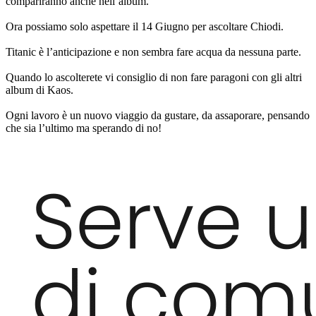
compariranno anche nell’album.
Ora possiamo solo aspettare il 14 Giugno per ascoltare Chiodi.
Titanic è l’anticipazione e non sembra fare acqua da nessuna parte.
Quando lo ascolterete vi consiglio di non fare paragoni con gli altri
album di Kaos.
Ogni lavoro è un nuovo viaggio da gustare, da assaporare, pensando
che sia l’ultimo ma sperando di no!