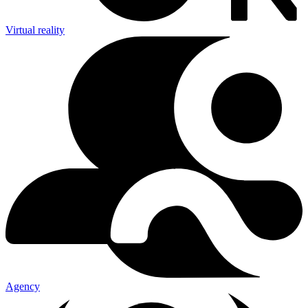
Virtual reality
Agency