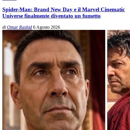
Spider-Man: Brand New Day e il Marvel Cinematic
Universe finalmente diventato un fumetto
di
Omar Rashid
6 Agosto 2026