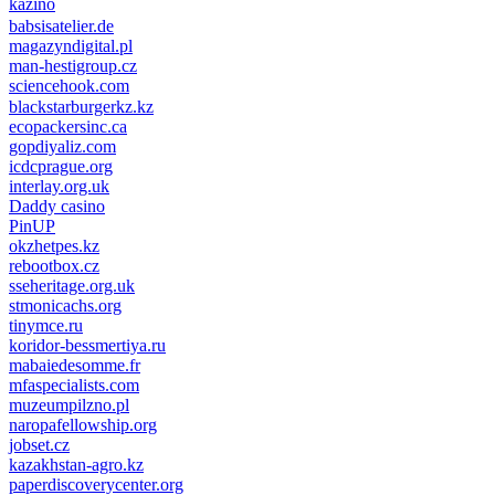
kazino
casino lemon
pinco giriş
babsisatelier.de
magazyndigital.pl
man-hestigroup.cz
sciencehook.com
олимп казино
blackstarburgerkz.kz
ecopackersinc.ca
gopdiyaliz.com
icdcprague.org
interlay.org.uk
Daddy casino
PinUP
okzhetpes.kz
rebootbox.cz
sseheritage.org.uk
stmonicachs.org
tinymce.ru
koridor-bessmertiya.ru
mabaiedesomme.fr
mfaspecialists.com
muzeumpilzno.pl
naropafellowship.org
jobset.cz
kazakhstan-agro.kz
paperdiscoverycenter.org