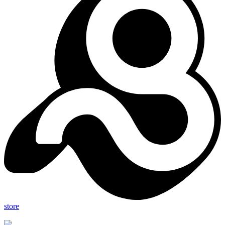
store