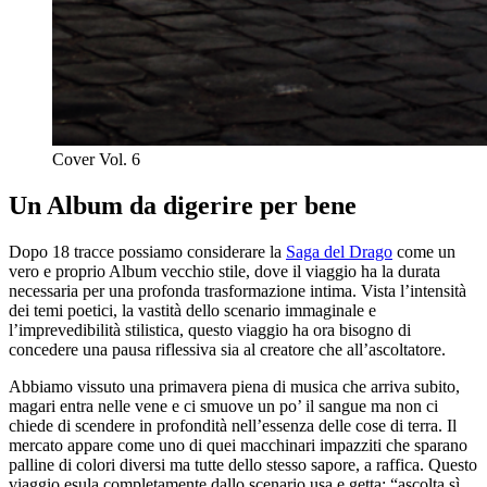
Cover Vol. 6
Un Album da digerire per bene
Dopo 18 tracce possiamo considerare la
Saga del Drago
come un
vero e proprio Album vecchio stile, dove il viaggio ha la durata
necessaria per una profonda trasformazione intima. Vista l’intensità
dei temi poetici, la vastità dello scenario immaginale e
l’imprevedibilità stilistica, questo viaggio ha ora bisogno di
concedere una pausa riflessiva sia al creatore che all’ascoltatore.
Abbiamo vissuto una primavera piena di musica che arriva subito,
magari entra nelle vene e ci smuove un po’ il sangue ma non ci
chiede di scendere in profondità nell’essenza delle cose di terra. Il
mercato appare come uno di quei macchinari impazziti che sparano
palline di colori diversi ma tutte dello stesso sapore, a raffica. Questo
viaggio esula completamente dallo scenario usa e getta: “ascolta sì,