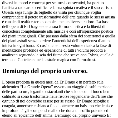
diversi in mood e concept per sei mesi consecutivi, ha portato
l’artista a radicare e certificare la sua spinta creativa e il suo carisma.
Questa saga funge da biglietto da visita per chiunque voglia
comprendere il potere trasformativo dell’arte quando lo stesso artista
è canale di realtà esterne completamente diverse tra loro. La base
dell’opera di Er Drago e della sua forma stilistica è la libertà di
concedersi completamente alla musica e così all’ispirazione poetica
dei piani immaginali. Che passano dalla sfera dei sotterranei a quella
dei piani astrali senza perdere l’autenticità dell’esperienza d’anima
intrisa in ogni barra. E così anche il sesto volume ricalca la fase di
meditazione profonda ed espansione di tutti i volumi prodotti e
analizzati seguendo la scia del fiume che scava con Tybris, quella di
terra con Gastrite e quella astrale magica con Permafrost.
Demiurgo del proprio universo.
L’opera prodotta in questi mesi da Er Drago è in perfetto stile
alchemico “La Grande Opera” ovvero un viaggio di sublimazione
delle parti scure, leganti e ostacolanti che sciolte con il fuoco ben
calibrato si sono trasformate nelle risorse leggendarie dell’Eroe che
ognuno di noi dovrebbe essere per se stesso. Er Drago scioglie e
coagula, annerisce e sbianca fino a ottenere un balsamo che lenisce
in profondità gli scompensi reali e che dona un soffio potente ed
eterno all’epicentro dell’anima. Demiurgo del proprio universo Er