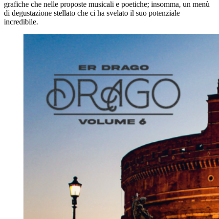
grafiche che nelle proposte musicali e poetiche; insomma, un menù
di degustazione stellato che ci ha svelato il suo potenziale
incredibile.