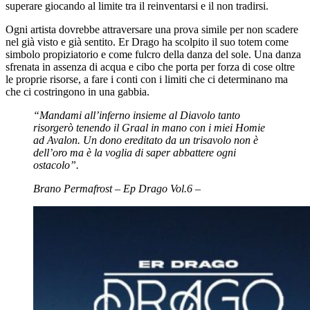
superare giocando al limite tra il reinventarsi e il non tradirsi.
Ogni artista dovrebbe attraversare una prova simile per non scadere
nel già visto e già sentito. Er Drago ha scolpito il suo totem come
simbolo propiziatorio e come fulcro della danza del sole. Una danza
sfrenata in assenza di acqua e cibo che porta per forza di cose oltre
le proprie risorse, a fare i conti con i limiti che ci determinano ma
che ci costringono in una gabbia.
“Mandami all’inferno insieme al Diavolo tanto
risorgerò tenendo il Graal in mano con i miei Homie
ad Avalon. Un dono ereditato da un trisavolo non è
dell’oro ma è la voglia di saper abbattere ogni
ostacolo”.
Brano Permafrost – Ep Drago Vol.6 –