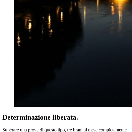
Determinazione liberata.
Superare una prova di questo tipo, tre brani al mese completamente