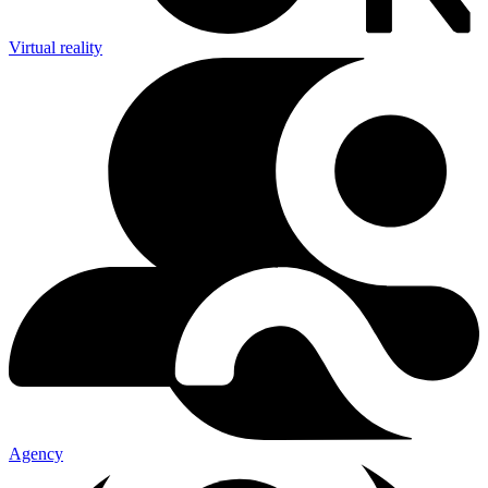
Virtual reality
Agency