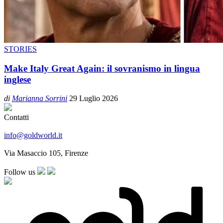
STORIES
Make Italy Great Again: il sovranismo in lingua
inglese
di
Marianna Sorrini
29 Luglio 2026
Contatti
info@goldworld.it
Via Masaccio 105, Firenze
Follow us