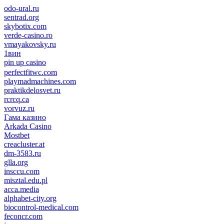
odo-ural.ru
sentrad.org
skybotix.com
verde-casino.ro
vmayakovsky.ru
1вин
pin up casino
пин ап
1win
perfectfitwc.com
playmadmachines.com
praktikdelosvet.ru
rcrcq.ca
vorvuz.ru
Гама казино
Arkada Casino
Mostbet
creacluster.at
dm-3583.ru
glla.org
insccu.com
misztal.edu.pl
acca.media
alphabet-city.org
biocontrol-medical.com
feconcr.com