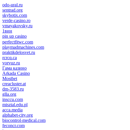
odo-ural.ru
sentrad.org
skybotix.com
verde-casino.ro
vmayakovsky.ru
1вин
pin up casino
пин ап
1win
perfectfitwc.com
playmadmachines.com
praktikdelosvet.ru
rcrcq.ca
vorvuz.ru
Гама казино
Arkada Casino
Mostbet
creacluster.at
dm-3583.ru
glla.org
insccu.com
misztal.edu.pl
acca.media
alphabet-city.org
biocontrol-medical.com
feconcr.com