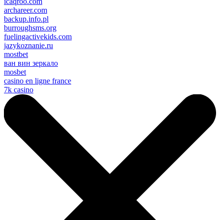
icaqroo.com
archareer.com
backup.info.pl
burroughsms.org
fuelingactivekids.com
jazykoznanie.ru
mostbet
ван вин зеркало
mosbet
casino en ligne france
7k casino