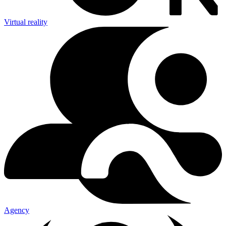
Virtual reality
Agency