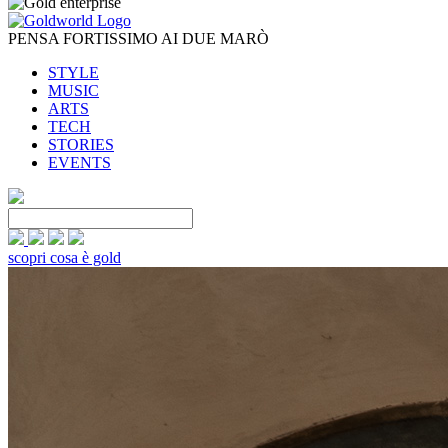
PENSA FORTISSIMO AI DUE MARÒ
STYLE
MUSIC
ARTS
TECH
STORIES
EVENTS
scopri cosa è gold