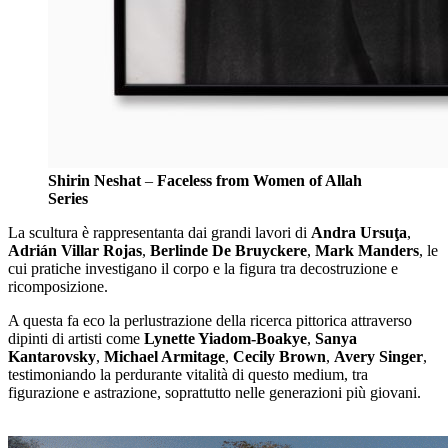
Shirin Neshat
–
Faceless from Women of Allah
Series
La scultura è rappresentanta dai grandi lavori di
Andra Ursuţa
,
Adrián Villar Rojas
,
Berlinde De Bruyckere
,
Mark Manders
, le
cui pratiche investigano il corpo e la figura tra decostruzione e
ricomposizione.
A questa fa eco la perlustrazione della ricerca pittorica attraverso
dipinti di artisti come
Lynette Yiadom-Boakye
,
Sanya
Kantarovsky
,
Michael Armitage
,
Cecily Brown
,
Avery Singer
,
testimoniando la perdurante vitalità di questo medium, tra
figurazione e astrazione, soprattutto nelle generazioni più giovani.