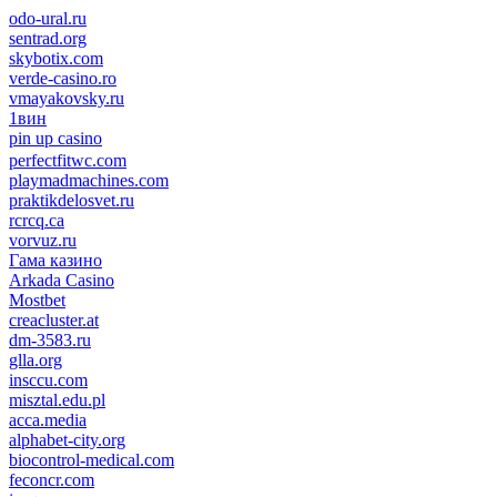
odo-ural.ru
sentrad.org
skybotix.com
verde-casino.ro
vmayakovsky.ru
1вин
pin up casino
пин ап
1win
perfectfitwc.com
playmadmachines.com
praktikdelosvet.ru
rcrcq.ca
vorvuz.ru
Гама казино
Arkada Casino
Mostbet
creacluster.at
dm-3583.ru
glla.org
insccu.com
misztal.edu.pl
acca.media
alphabet-city.org
biocontrol-medical.com
feconcr.com