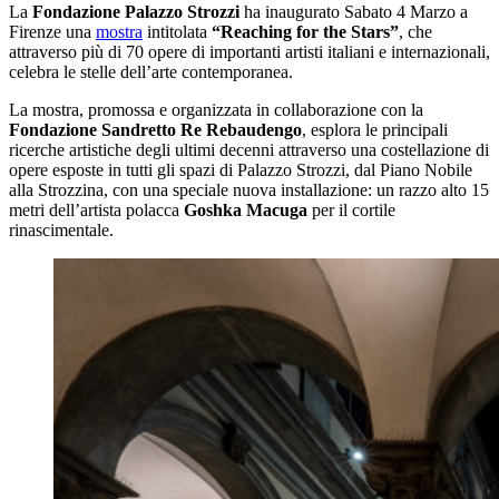
La
Fondazione Palazzo Strozzi
ha inaugurato Sabato 4 Marzo a
Firenze una
mostra
intitolata
“Reaching for the Stars”
,
che
attraverso più di 70 opere di importanti artisti italiani e internazionali,
celebra le stelle dell’arte contemporanea.
La mostra, promossa e organizzata in collaborazione con la
Fondazione Sandretto Re Rebaudengo
, esplora le principali
ricerche artistiche degli ultimi decenni attraverso una costellazione di
opere esposte in tutti gli spazi di Palazzo Strozzi, dal Piano Nobile
alla Strozzina, con una speciale nuova installazione: un razzo alto 15
metri dell’artista polacca
Goshka Macuga
per il cortile
rinascimentale.