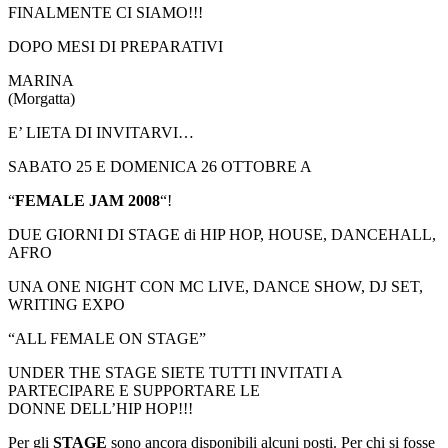
FINALMENTE CI SIAMO!!!
DOPO MESI DI PREPARATIVI
MARINA
(Morgatta)
E’ LIETA DI INVITARVI…
SABATO 25 E DOMENICA 26 OTTOBRE A
“
FEMALE JAM 2008
“!
DUE GIORNI DI STAGE di HIP HOP, HOUSE, DANCEHALL,
AFRO
UNA ONE NIGHT CON MC LIVE, DANCE SHOW, DJ SET,
WRITING EXPO
“ALL FEMALE ON STAGE”
UNDER THE STAGE SIETE TUTTI INVITATI A
PARTECIPARE E SUPPORTARE LE
DONNE DELL’HIP HOP!!!
Per gli
STAGE
sono ancora disponibili alcuni posti. Per chi si fosse