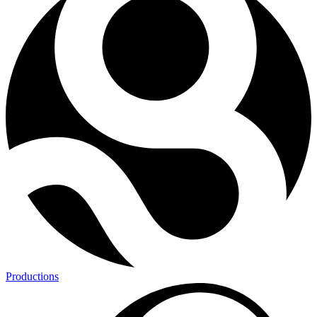
Productions