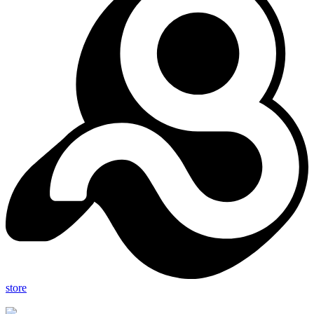
store