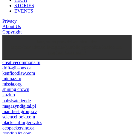
TECH
STORIES
EVENTS
Privacy
About Us
Copyright
kasyno na prawdziwe pieniądze
https://thenationonlineng.net/gambling/gr/online-kazino-me-
pragmatika-xrimata/
creativecommons.ru
drift-gibsons.ca
kenfloodlaw.com
minnaz.ru
missia.org
shining crown
kazino
casino lemon
pinco giriş
babsisatelier.de
magazyndigital.pl
man-hestigroup.cz
sciencehook.com
олимп казино
blackstarburgerkz.kz
ecopackersinc.ca
gopdiyaliz.com