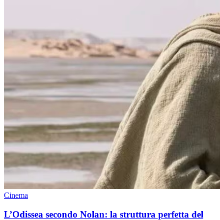
Cinema
L’Odissea secondo Nolan: la struttura perfetta del