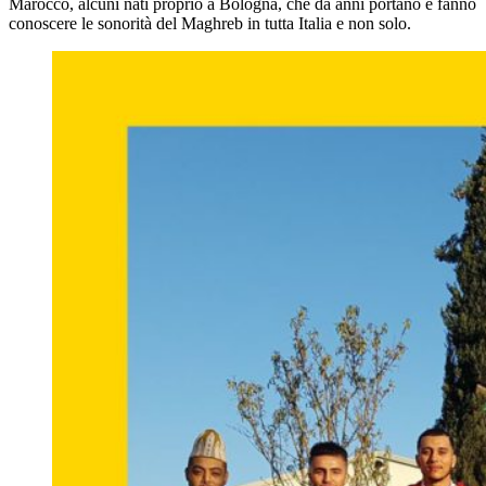
Marocco, alcuni nati proprio a Bologna, che da anni portano e fanno
conoscere le sonorità del Maghreb in tutta Italia e non solo.