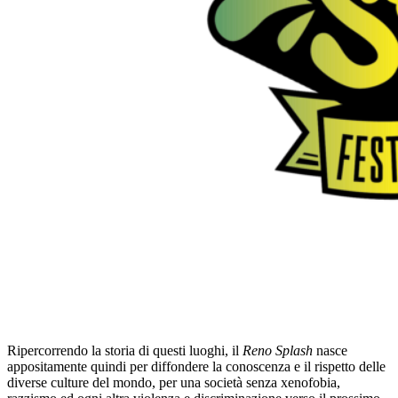
Ripercorrendo la storia di questi luoghi, il
Reno Splash
nasce
appositamente quindi per diffondere la conoscenza e il rispetto delle
diverse culture del mondo, per una società senza xenofobia,