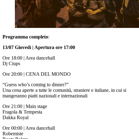
Programma completo
:
13/07 Giovedì | Apertura ore 17:00
Ore 18:00 | Area dancehall
Dj Ciups
Ore 20:00 | CENA DEL MONDO
“Guess who’s coming to dinner?”
Una cena aperte a tutte le comunità, straniere e italiane, in cui si
mangeranno piatti nazionali e internazionali
Ore 21:00 | Main stage
Fragola & Tempesta
Dakka Royal
Ore 00:00 | Area dancehall
Robemiste