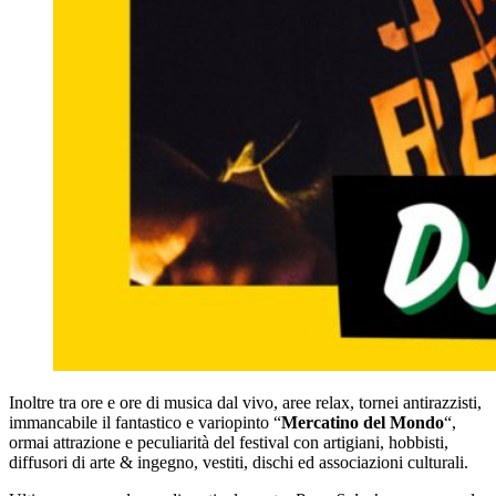
Inoltre tra ore e ore di musica dal vivo, aree relax, tornei antirazzisti,
immancabile il fantastico e variopinto “
Mercatino del Mondo
“,
ormai attrazione e peculiarità del festival con artigiani, hobbisti,
diffusori di arte & ingegno, vestiti, dischi ed associazioni culturali.