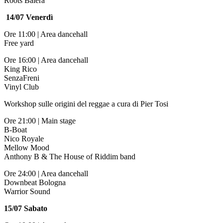
Roots Balera
14/07 Venerdì
Ore 11:00 | Area dancehall
Free yard
Ore 16:00 | Area dancehall
King Rico
SenzaFreni
Vinyl Club
Workshop sulle origini del reggae a cura di Pier Tosi
Ore 21:00 | Main stage
B-Boat
Nico Royale
Mellow Mood
Anthony B & The House of Riddim band
Ore 24:00 | Area dancehall
Downbeat Bologna
Warrior Sound
15/07 Sabato