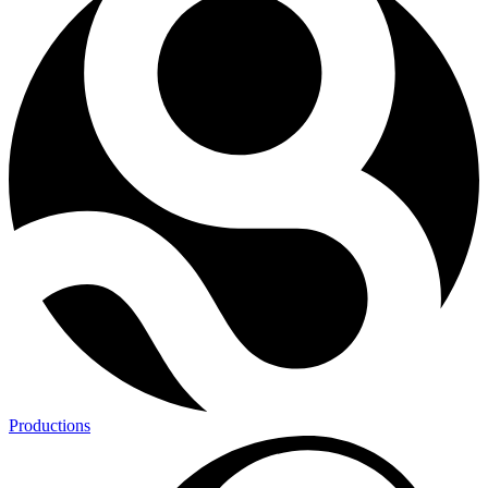
Productions