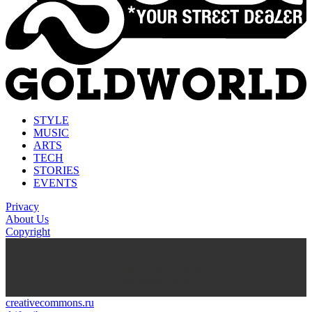
STYLE
MUSIC
ARTS
TECH
STORIES
EVENTS
Privacy
About Us
Copyright
kasyno na prawdziwe pieniądze
https://thenationonlineng.net/gambling/gr/online-kazino-me-
pragmatika-xrimata/
creativecommons.ru