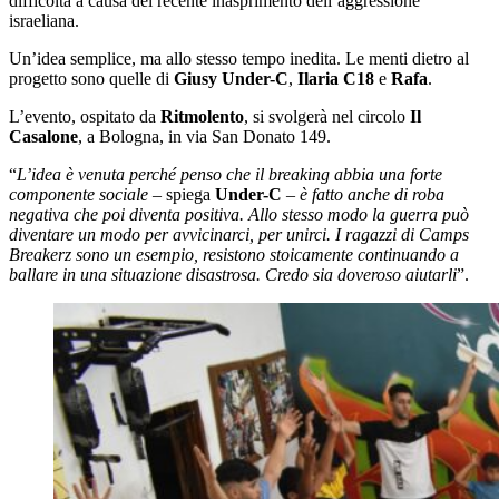
difficoltà a causa del recente inasprimento dell’aggressione
israeliana.
Un’idea semplice, ma allo stesso tempo inedita. Le menti dietro al
progetto sono quelle di
Giusy Under-C
,
Ilaria C18
e
Rafa
.
L’evento, ospitato da
Ritmolento
, si svolgerà nel circolo
Il
Casalone
, a Bologna, in via San Donato 149.
“
L’idea è venuta perché penso che il breaking abbia una forte
componente sociale
– spiega
Under-C
–
è fatto anche di roba
negativa che poi diventa positiva. Allo stesso modo la guerra può
diventare un modo per avvicinarci, per unirci. I ragazzi di Camps
Breakerz sono un esempio, resistono stoicamente continuando a
ballare in una situazione disastrosa. Credo sia doveroso aiutarli
”.