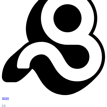
store