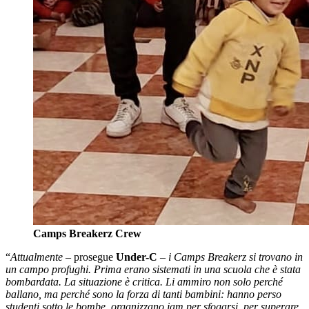
Camps Breakerz Crew
“
Attualmente
– prosegue
Under-C
–
i Camps Breakerz si trovano in
un campo profughi. Prima erano sistemati in una scuola che è stata
bombardata. La situazione è critica. Li ammiro non solo perché
ballano, ma perché sono la forza di tanti bambini: hanno perso
studenti sotto le bombe, organizzano jam per sfogarsi, per superare