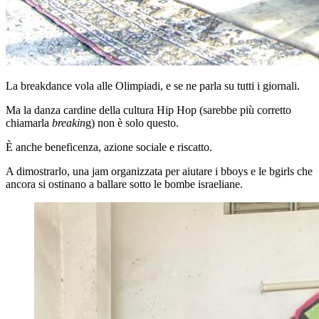
La breakdance vola alle Olimpiadi, e se ne parla su tutti i giornali.
Ma la danza cardine della cultura Hip Hop (sarebbe più corretto
chiamarla
breakin
g) non è solo questo.
È anche beneficenza, azione sociale e riscatto.
A dimostrarlo, una jam organizzata per aiutare i bboys e le bgirls che
ancora si ostinano a ballare sotto le bombe israeliane.