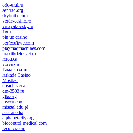
odo-ural.ru
sentrad.org
skybotix.com
verde-casino.ro
vmayakovsky.ru
1вин
pin up casino
пин ап
1win
perfectfitwc.com
playmadmachines.com
praktikdelosvet.ru
rcrcq.ca
vorvuz.ru
Гама казино
Arkada Casino
Mostbet
creacluster.at
dm-3583.ru
glla.org
insccu.com
misztal.edu.pl
acca.media
alphabet-city.org
biocontrol-medical.com
feconcr.com