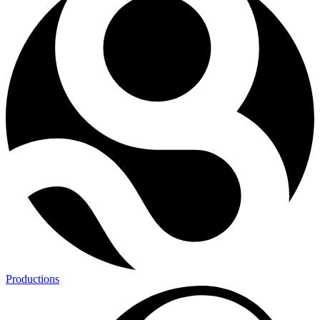
Productions