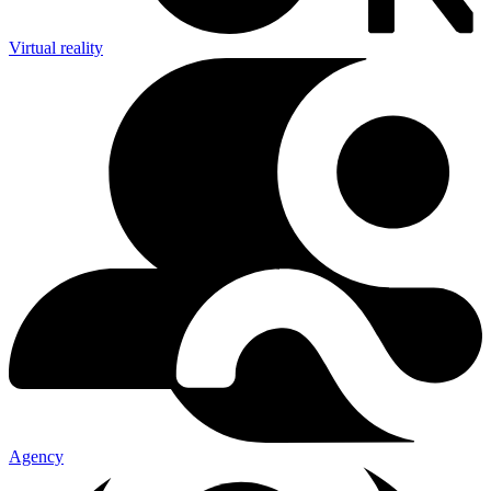
Virtual reality
Agency