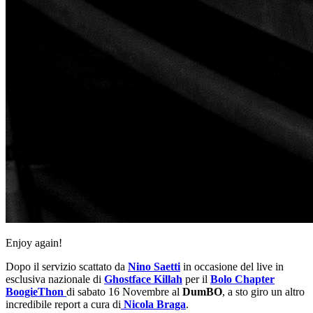
Enjoy again!
Dopo il servizio scattato da
Nino Saetti
in occasione del live in
esclusiva nazionale di
Ghostface Killah
per il
Bolo Chapter
BoogieThon
di sabato 16 Novembre al
DumBO
, a sto giro un altro
incredibile report a cura di
Nicola Braga
.