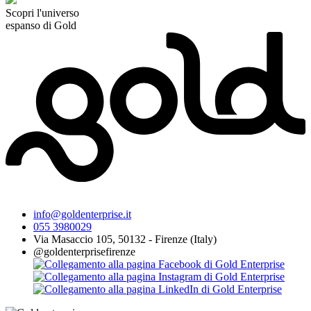
Scopri l'universo
espanso di Gold
info@goldenterprise.it
055 3980029
Via Masaccio 105, 50132 - Firenze (Italy)
@goldenterprisefirenze