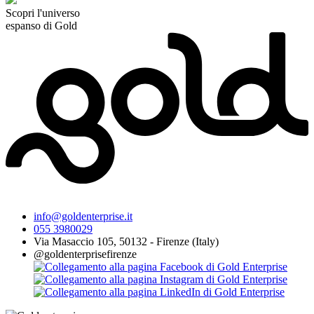
Scopri l'universo
espanso di Gold
info@goldenterprise.it
055 3980029
Via Masaccio 105, 50132 - Firenze (Italy)
@goldenterprisefirenze