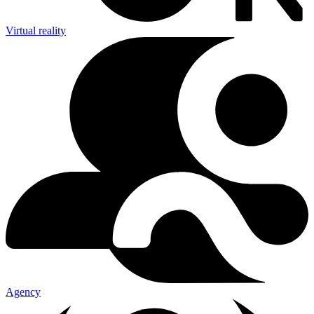
Virtual reality
Agency