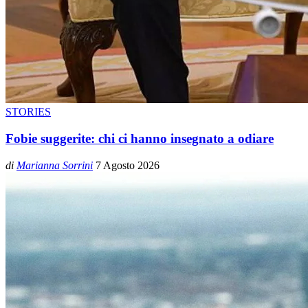
STORIES
Fobie suggerite: chi ci hanno insegnato a odiare
di
Marianna Sorrini
7 Agosto 2026