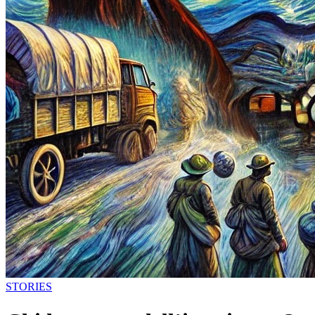
STORIES