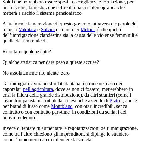
Soldi che potrebbero essere spesi in accoglienza e formazione, per
una nazione, la nostra, che soffre di una crisi demografica che
metterà a rischio il sistema pensionistico.
Attualmente la narrazione di questo governo, attraverso le parole dei
ministri
Valditara
e
Salvini
e la premier
Meloni
, è che quella
dell’immigrazione clandestina sia la causa delle violenze femminili e
quella dei femminicidi.
Riportano qualche dato?
Qualche statistica per dare peso a queste accuse?
No assolutamente no, niente, zero.
Gli immigrati lavorano sfruttati da italiani (come nel caso dei
caporalati
nell’agricoltura
, dove se non ci fossero, metterebbero in
crisi la filiera della grande distribuzione), da altri stranieri (come i
lavoratori pakistani sfruttati dai cinesi nelle aziende di
Prato
) , anche
per brand di lusso come
Montblanc
, con orari incredibili, senza
contratto o con contratto part-time, in condizioni da schiavi del
nuovo millennio.
Invece di tentare di aumentare le regolarizzazioni dell’immigrazione,
come tra l’altro chiedono gli imprenditori, si dipinge lo straniero
come l’uomo nero da cui difendere la società.