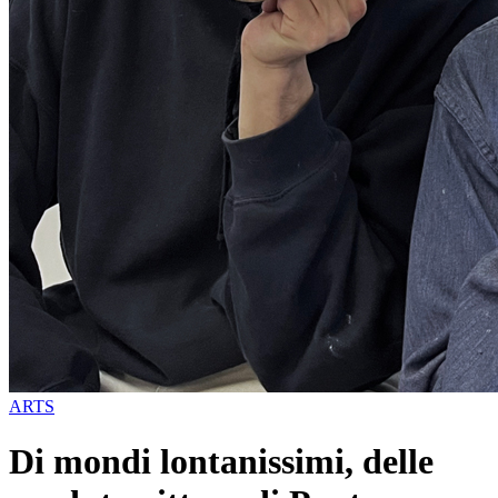
ARTS
Di mondi lontanissimi, delle