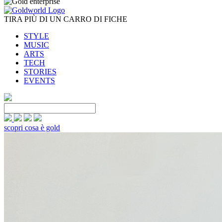
TIRA PIÙ DI UN CARRO DI FICHE
STYLE
MUSIC
ARTS
TECH
STORIES
EVENTS
scopri cosa è gold