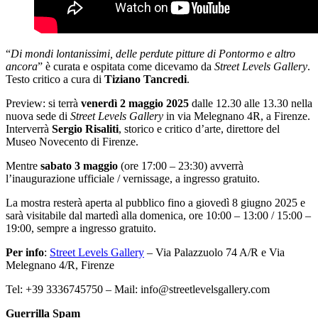
“
Di mondi lontanissimi, delle perdute pitture di Pontormo e altro
ancora
” è curata e ospitata come dicevamo da
Street Levels Gallery
.
Testo critico a cura di
Tiziano Tancredi
.
Preview: si terrà
venerdì 2 maggio 2025
dalle 12.30 alle 13.30 nella
nuova sede di
Street Levels Gallery
in via Melegnano 4R, a Firenze.
Interverrà
Sergio Risaliti
, storico e critico d’arte, direttore del
Museo Novecento di Firenze.
Mentre
sabato 3 maggio
(ore 17:00 – 23:30) avverrà
l’inaugurazione ufficiale / vernissage, a ingresso gratuito.
La mostra resterà aperta al pubblico fino a giovedì 8 giugno 2025 e
sarà visitabile dal martedì alla domenica, ore 10:00 – 13:00 / 15:00 –
19:00, sempre a ingresso gratuito.
Per info
:
Street Levels Gallery
– Via Palazzuolo 74 A/R e Via
Melegnano 4/R, Firenze
Tel: +39 3336745750 – Mail: info@streetlevelsgallery.com
Guerrilla Spam