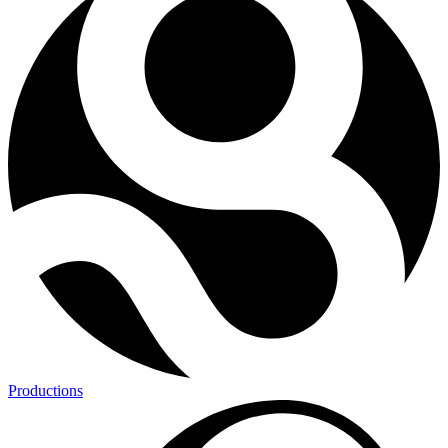
Productions