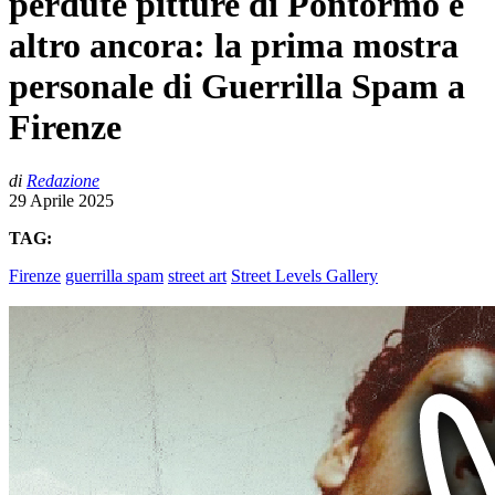
perdute pitture di Pontormo e
altro ancora: la prima mostra
personale di Guerrilla Spam a
Firenze
di
Redazione
29 Aprile 2025
TAG:
Firenze
guerrilla spam
street art
Street Levels Gallery