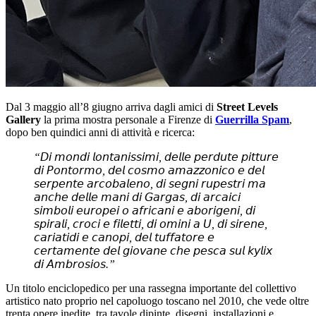
Dal 3 maggio all’8 giugno arriva dagli amici di
Street Levels
Gallery
la prima mostra personale a Firenze di
Guerrilla Spam
,
dopo ben quindici anni di attività e ricerca:
“𝘋𝘪 𝘮𝘰𝘯𝘥𝘪 𝘭𝘰𝘯𝘵𝘢𝘯𝘪𝘴𝘴𝘪𝘮𝘪, 𝘥𝘦𝘭𝘭𝘦 𝘱𝘦𝘳𝘥𝘶𝘵𝘦 𝘱𝘪𝘵𝘵𝘶𝘳𝘦
𝘥𝘪 𝘗𝘰𝘯𝘵𝘰𝘳𝘮𝘰, 𝘥𝘦𝘭 𝘤𝘰𝘴𝘮𝘰 𝘢𝘮𝘢𝘻𝘻𝘰𝘯𝘪𝘤𝘰 𝘦 𝘥𝘦𝘭
𝘴𝘦𝘳𝘱𝘦𝘯𝘵𝘦 𝘢𝘳𝘤𝘰𝘣𝘢𝘭𝘦𝘯𝘰, 𝘥𝘪 𝘴𝘦𝘨𝘯𝘪 𝘳𝘶𝘱𝘦𝘴𝘵𝘳𝘪 𝘮𝘢
𝘢𝘯𝘤𝘩𝘦 𝘥𝘦𝘭𝘭𝘦 𝘮𝘢𝘯𝘪 𝘥𝘪 𝘎𝘢𝘳𝘨𝘢𝘴, 𝘥𝘪 𝘢𝘳𝘤𝘢𝘪𝘤𝘪
𝘴𝘪𝘮𝘣𝘰𝘭𝘪 𝘦𝘶𝘳𝘰𝘱𝘦𝘪 𝘰 𝘢𝘧𝘳𝘪𝘤𝘢𝘯𝘪 𝘦 𝘢𝘣𝘰𝘳𝘪𝘨𝘦𝘯𝘪, 𝘥𝘪
𝘴𝘱𝘪𝘳𝘢𝘭𝘪, 𝘤𝘳𝘰𝘤𝘪 𝘦 𝘧𝘪𝘭𝘦𝘵𝘵𝘪, 𝘥𝘪 𝘰𝘮𝘪𝘯𝘪 𝘢 𝘜, 𝘥𝘪 𝘴𝘪𝘳𝘦𝘯𝘦,
𝘤𝘢𝘳𝘪𝘢𝘵𝘪𝘥𝘪 𝘦 𝘤𝘢𝘯𝘰𝘱𝘪, 𝘥𝘦𝘭 𝘵𝘶𝘧𝘧𝘢𝘵𝘰𝘳𝘦 𝘦
𝘤𝘦𝘳𝘵𝘢𝘮𝘦𝘯𝘵𝘦 𝘥𝘦𝘭 𝘨𝘪𝘰𝘷𝘢𝘯𝘦 𝘤𝘩𝘦 𝘱𝘦𝘴𝘤𝘢 𝘴𝘶𝘭 𝘬𝘺𝘭𝘪𝘹
𝘥𝘪 𝘈𝘮𝘣𝘳𝘰𝘴𝘪𝘰𝘴.”
Un titolo enciclopedico per una rassegna importante del collettivo
artistico nato proprio nel capoluogo toscano nel 2010, che vede oltre
trenta opere inedite, tra tavole dipinte, disegni, installazioni e