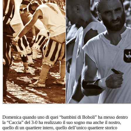
Domenica quando uno di quei “bambini di Boboli” ha messo dentro
la “Caccia” del 3-0 ha realizzato il suo sogno ma anche il nostro,
quello di un quartiere intero, quello dell’unico quartiere storico