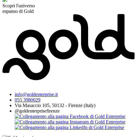
Scopri l'universo
espanso di Gold
info@goldenterprise.it
055 3980029
Via Masaccio 105, 50132 - Firenze (Italy)
@goldenterprisefirenze