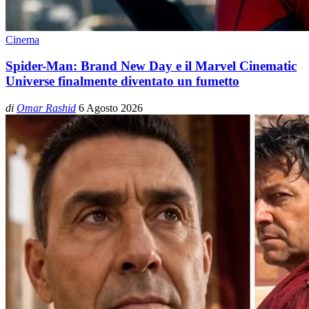
Cinema
Spider-Man: Brand New Day e il Marvel Cinematic
Universe finalmente diventato un fumetto
di
Omar Rashid
6 Agosto 2026