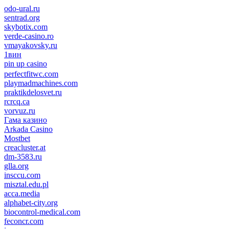
odo-ural.ru
sentrad.org
skybotix.com
verde-casino.ro
vmayakovsky.ru
1вин
pin up casino
пин ап
1win
perfectfitwc.com
playmadmachines.com
praktikdelosvet.ru
rcrcq.ca
vorvuz.ru
Гама казино
Arkada Casino
Mostbet
creacluster.at
dm-3583.ru
glla.org
insccu.com
misztal.edu.pl
acca.media
alphabet-city.org
biocontrol-medical.com
feconcr.com