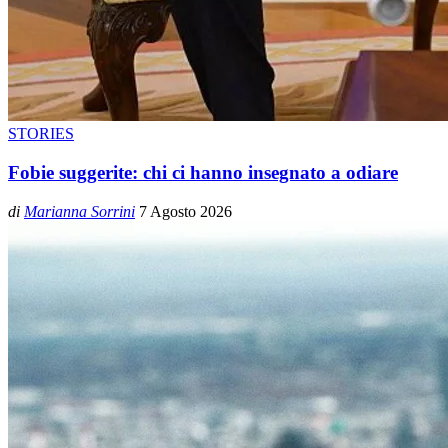
STORIES
Fobie suggerite: chi ci hanno insegnato a odiare
di
Marianna Sorrini
7 Agosto 2026