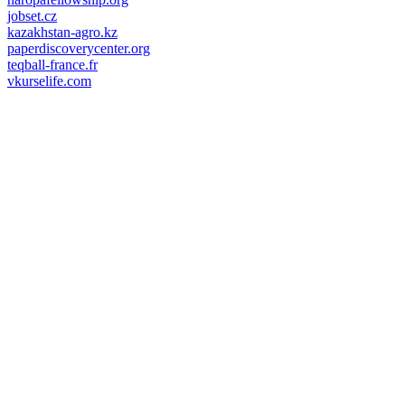
jobset.cz
kazakhstan-agro.kz
paperdiscoverycenter.org
teqball-france.fr
vkurselife.com