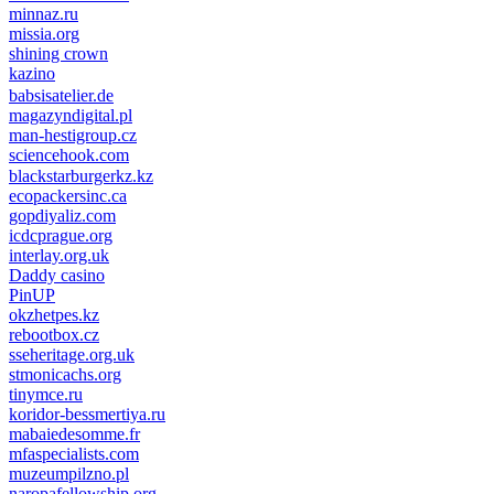
minnaz.ru
missia.org
shining crown
kazino
casino lemon
pinco giriş
babsisatelier.de
magazyndigital.pl
man-hestigroup.cz
sciencehook.com
олимп казино
blackstarburgerkz.kz
ecopackersinc.ca
gopdiyaliz.com
icdcprague.org
interlay.org.uk
Daddy casino
PinUP
okzhetpes.kz
rebootbox.cz
sseheritage.org.uk
stmonicachs.org
tinymce.ru
koridor-bessmertiya.ru
mabaiedesomme.fr
mfaspecialists.com
muzeumpilzno.pl
naropafellowship.org