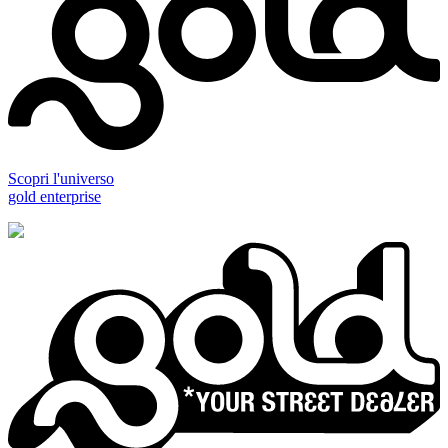
Scopri l'universo
gold enterprise