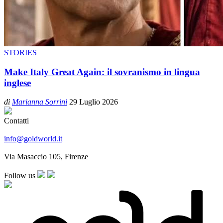
STORIES
Make Italy Great Again: il sovranismo in lingua
inglese
di
Marianna Sorrini
29 Luglio 2026
Contatti
info@goldworld.it
Via Masaccio 105, Firenze
Follow us