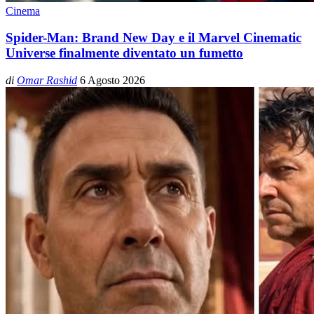
Cinema
Spider-Man: Brand New Day e il Marvel Cinematic
Universe finalmente diventato un fumetto
di
Omar Rashid
6 Agosto 2026