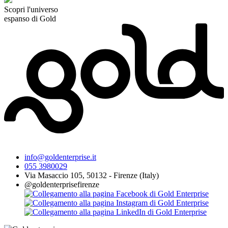
Scopri l'universo
espanso di Gold
info@goldenterprise.it
055 3980029
Via Masaccio 105, 50132 - Firenze (Italy)
@goldenterprisefirenze