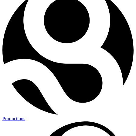
Productions