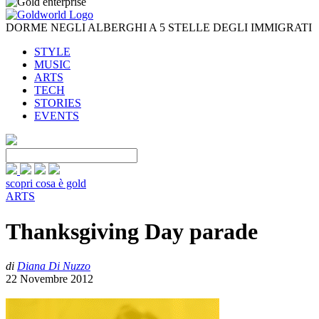
DORME NEGLI ALBERGHI A 5 STELLE DEGLI IMMIGRATI
STYLE
MUSIC
ARTS
TECH
STORIES
EVENTS
scopri cosa è gold
ARTS
Thanksgiving Day parade
di
Diana Di Nuzzo
22 Novembre 2012