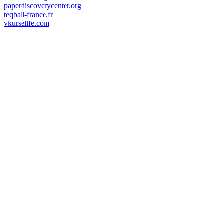
paperdiscoverycenter.org
teqball-france.fr
vkurselife.com