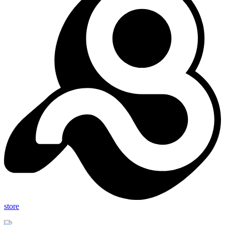
store