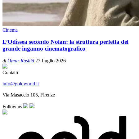
Cinema
L’Odissea secondo Nolan: la struttura perfetta del
grande inganno cinematografico
di
Omar Rashid
27 Luglio 2026
Contatti
info@goldworld.it
Via Masaccio 105, Firenze
Follow us