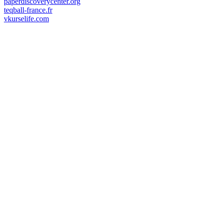
paperdiscoverycenter.org
teqball-france.fr
vkurselife.com