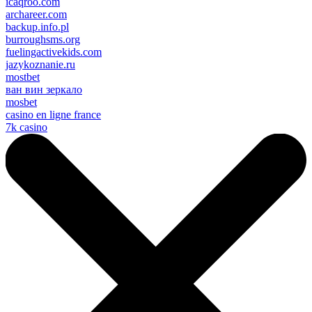
icaqroo.com
archareer.com
backup.info.pl
burroughsms.org
fuelingactivekids.com
jazykoznanie.ru
mostbet
ван вин зеркало
mosbet
casino en ligne france
7k casino