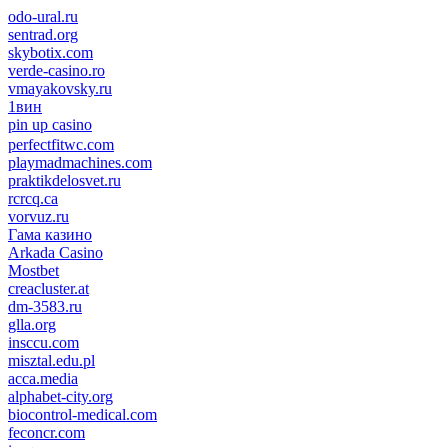
odo-ural.ru
sentrad.org
skybotix.com
verde-casino.ro
vmayakovsky.ru
1вин
pin up casino
пин ап
1win
perfectfitwc.com
playmadmachines.com
praktikdelosvet.ru
rcrcq.ca
vorvuz.ru
Гама казино
Arkada Casino
Mostbet
creacluster.at
dm-3583.ru
glla.org
insccu.com
misztal.edu.pl
acca.media
alphabet-city.org
biocontrol-medical.com
feconcr.com