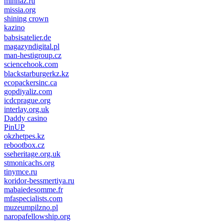
minnaz.ru
missia.org
shining crown
kazino
casino lemon
pinco giriş
babsisatelier.de
magazyndigital.pl
man-hestigroup.cz
sciencehook.com
олимп казино
blackstarburgerkz.kz
ecopackersinc.ca
gopdiyaliz.com
icdcprague.org
interlay.org.uk
Daddy casino
PinUP
okzhetpes.kz
rebootbox.cz
sseheritage.org.uk
stmonicachs.org
tinymce.ru
koridor-bessmertiya.ru
mabaiedesomme.fr
mfaspecialists.com
muzeumpilzno.pl
naropafellowship.org