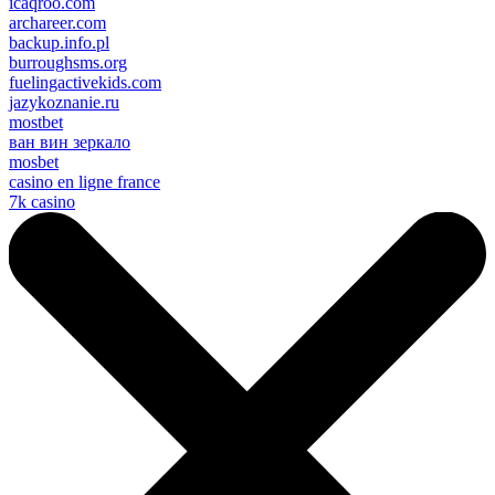
icaqroo.com
archareer.com
backup.info.pl
burroughsms.org
fuelingactivekids.com
jazykoznanie.ru
mostbet
ван вин зеркало
mosbet
casino en ligne france
7k casino