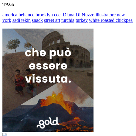
TAG:
america
behance
brooklyn
ceci
Diana Di Nuzzo
illustratore
new
york
sadi tekin
snack
street art
turchia
turkey
white roasted chickpea