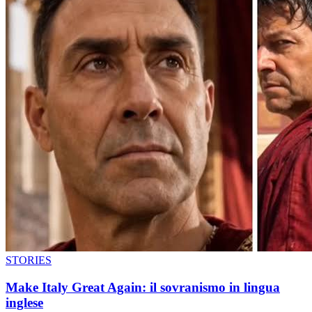
STORIES
Make Italy Great Again: il sovranismo in lingua
inglese