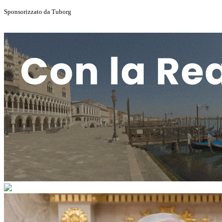
Sponsorizzato da Tuborg