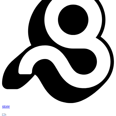
store