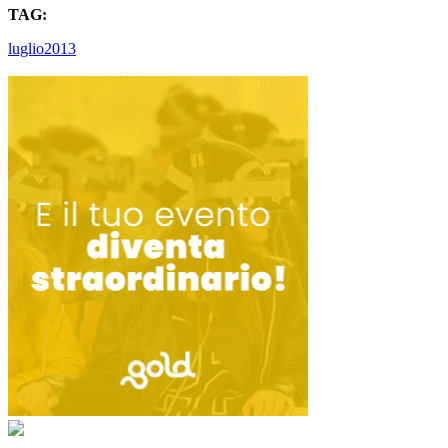
TAG:
luglio2013