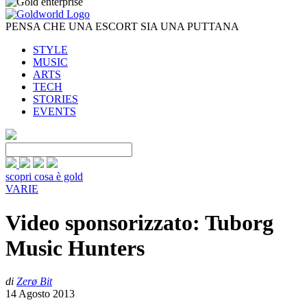
PENSA CHE UNA ESCORT SIA UNA PUTTANA
STYLE
MUSIC
ARTS
TECH
STORIES
EVENTS
scopri cosa è gold
VARIE
Video sponsorizzato: Tuborg
Music Hunters
di
Zerø Bit
14 Agosto 2013