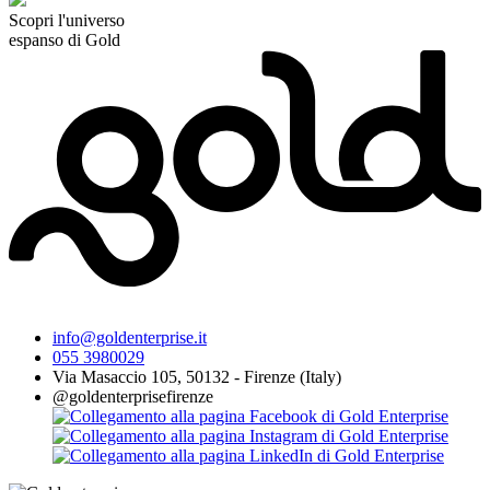
Scopri l'universo
espanso di Gold
info@goldenterprise.it
055 3980029
Via Masaccio 105, 50132 - Firenze (Italy)
@goldenterprisefirenze