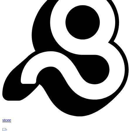
store