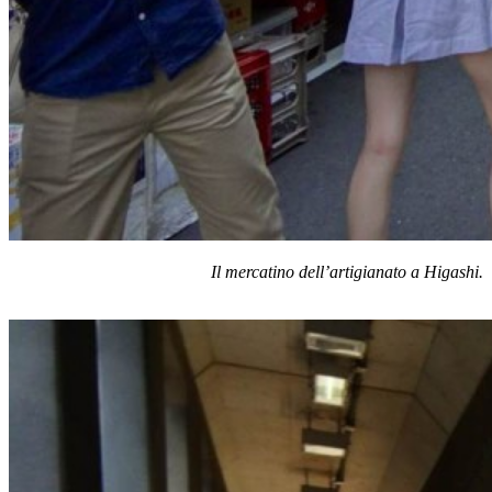
Il mercatino dell’artigianato a Higashi.