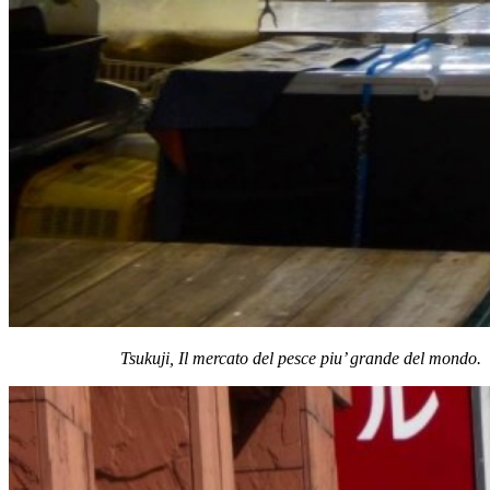
Tsukuji, Il mercato del pesce piu’ grande del mondo.