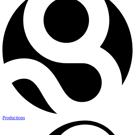
Productions