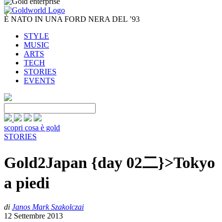
È NATO IN UNA FORD NERA DEL ’93
STYLE
MUSIC
ARTS
TECH
STORIES
EVENTS
scopri cosa è gold
STORIES
Gold2Japan {day 02二}>Tokyo
a piedi
di
Janos Mark Szakolczai
12 Settembre 2013