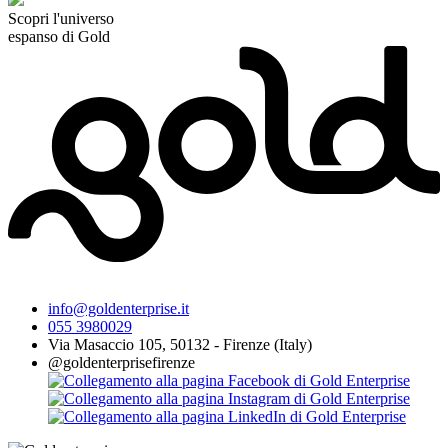
Scopri l'universo
espanso di Gold
info@goldenterprise.it
055 3980029
Via Masaccio 105, 50132 - Firenze (Italy)
@goldenterprisefirenze