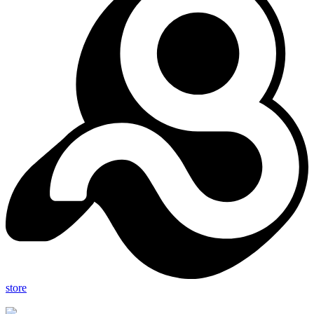
store