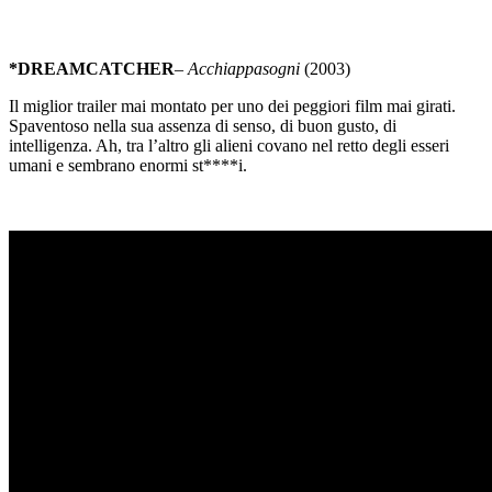
*DREAMCATCHER
–
Acchiappasogni
(2003)
Il miglior trailer mai montato per uno dei peggiori film mai girati.
Spaventoso nella sua assenza di senso, di buon gusto, di
intelligenza. Ah, tra l’altro gli alieni covano nel retto degli esseri
umani e sembrano enormi st****i.