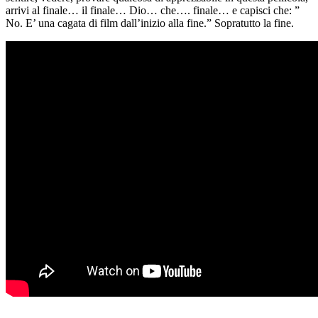
arrivi al finale… il finale… Dio… che…. finale… e capisci che: ”
No. E’ una cagata di film dall’inizio alla fine.” Sopratutto la fine.