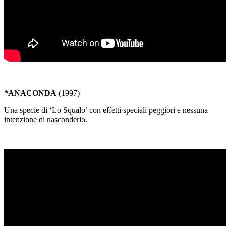
*ANACONDA
(1997)
Una specie di ‘Lo Squalo’ con effetti speciali peggiori e nessuna
intenzione di nasconderlo.