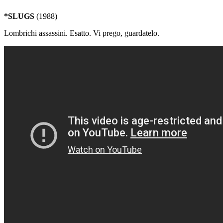
*SLUGS
(1988)
Lombrichi assassini. Esatto. Vi prego, guardatelo.