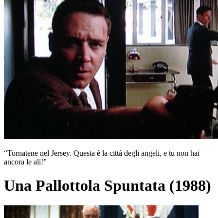
“Tornatene nel Jersey. Questa è la città degli angeli, e tu non hai
ancora le ali!”
Una Pallottola Spuntata (1988)