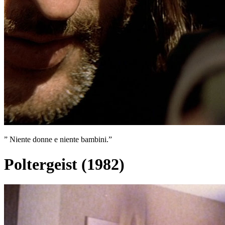
” Niente donne e niente bambini.”
Poltergeist (1982)