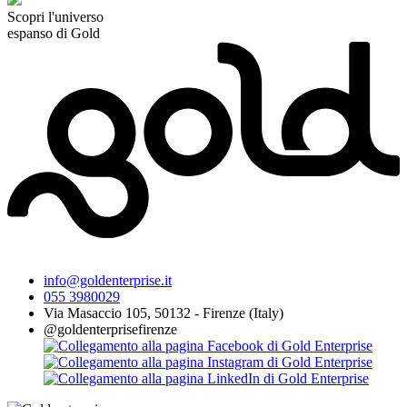
Scopri l'universo
espanso di Gold
info@goldenterprise.it
055 3980029
Via Masaccio 105, 50132 - Firenze (Italy)
@goldenterprisefirenze