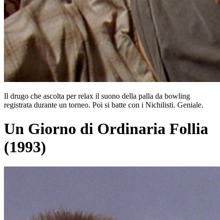
Il drugo che ascolta per relax il suono della palla da bowling
registrata durante un torneo. Poi si batte con i Nichilisti. Geniale.
Un Giorno di Ordinaria Follia
(1993)