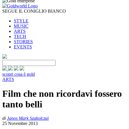
SEGUE IL CONIGLIO BIANCO
STYLE
MUSIC
ARTS
TECH
STORIES
EVENTS
scopri cosa è gold
ARTS
Film che non ricordavi fossero
tanto belli
di
Janos Mark Szakolczai
25 Novembre 2013