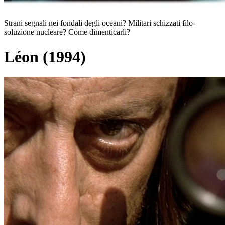
Strani segnali nei fondali degli oceani? Militari schizzati filo-
soluzione nucleare? Come dimenticarli?
Léon (1994)