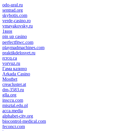
odo-ural.ru
sentrad.org
skybotix.com
verde-casino.ro
vmayakovsky.ru
1вин
pin up casino
пин ап
1win
perfectfitwc.com
playmadmachines.com
praktikdelosvet.ru
rcrcq.ca
vorvuz.ru
Гама казино
Arkada Casino
Mostbet
creacluster.at
dm-3583.ru
glla.org
insccu.com
misztal.edu.pl
acca.media
alphabet-city.org
biocontrol-medical.com
feconcr.com