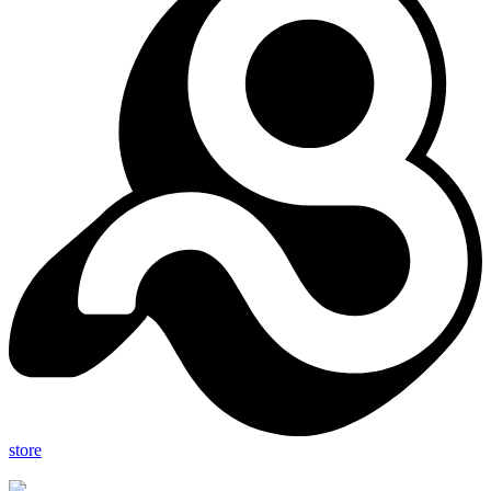
store