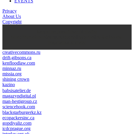
EVENTS
Privacy
About Us
Copyright
kasyno na prawdziwe pieniądze
https://thenationonlineng.net/gambling/gr/online-kazino-me-
pragmatika-xrimata/
creativecommons.ru
drift-gibsons.ca
kenfloodlaw.com
minnaz.ru
missia.org
shining crown
kazino
casino lemon
pinco giriş
babsisatelier.de
magazyndigital.pl
man-hestigroup.cz
sciencehook.com
олимп казино
blackstarburgerkz.kz
ecopackersinc.ca
gopdiyaliz.com
icdcprague.org
interlay.org.uk