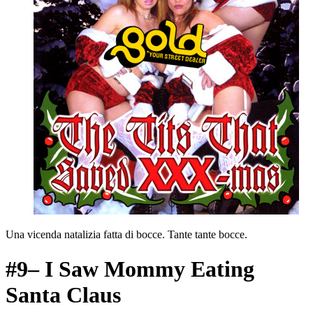
Una vicenda natalizia fatta di bocce. Tante tante bocce.
#9– I Saw Mommy Eating
Santa Claus