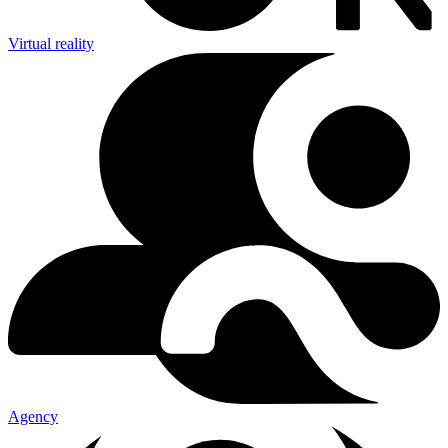
Virtual reality
Agency