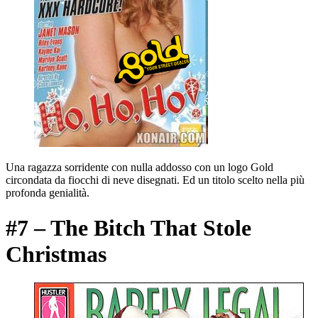
Una ragazza sorridente con nulla addosso con un logo Gold
circondata da fiocchi di neve disegnati. Ed un titolo scelto nella più
profonda genialità.
#7 – The Bitch That Stole
Christmas