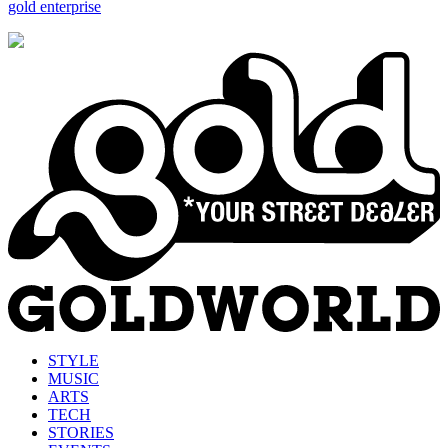
gold enterprise
STYLE
MUSIC
ARTS
TECH
STORIES