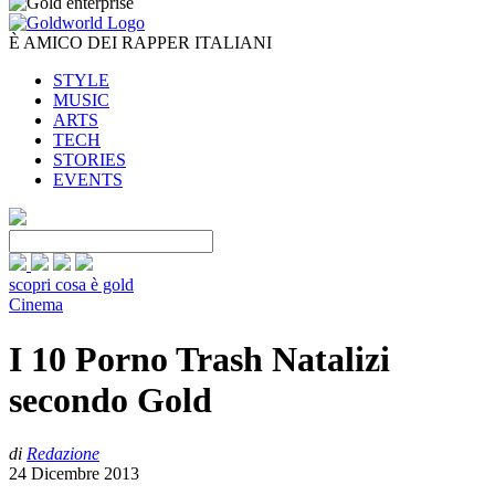
È AMICO DEI RAPPER ITALIANI
STYLE
MUSIC
ARTS
TECH
STORIES
EVENTS
scopri cosa è gold
Cinema
I 10 Porno Trash Natalizi
secondo Gold
di
Redazione
24 Dicembre 2013