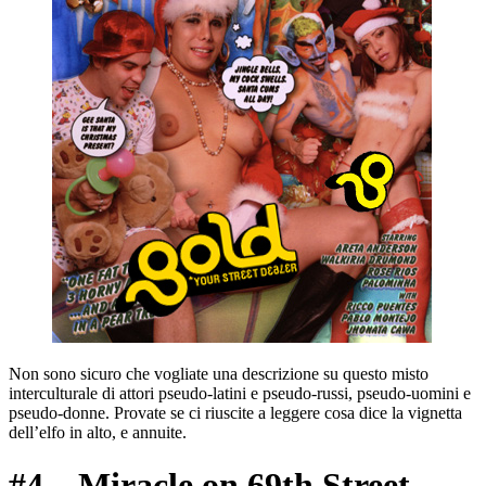
Non sono sicuro che vogliate una descrizione su questo misto
interculturale di attori pseudo-latini e pseudo-russi, pseudo-uomini e
pseudo-donne. Provate se ci riuscite a leggere cosa dice la vignetta
dell’elfo in alto, e annuite.
#4 – Miracle on 69th Street