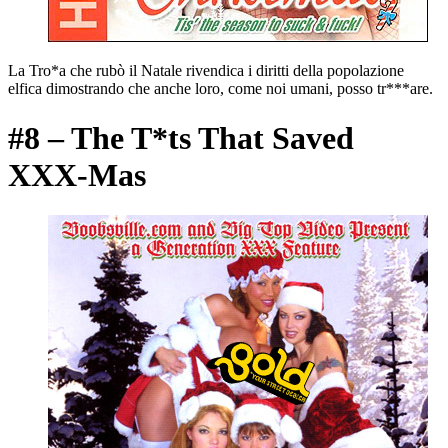
La Tro*a che rubò il Natale rivendica i diritti della popolazione
elfica dimostrando che anche loro, come noi umani, posso tr***are.
#8 – The T*ts That Saved
XXX-Mas