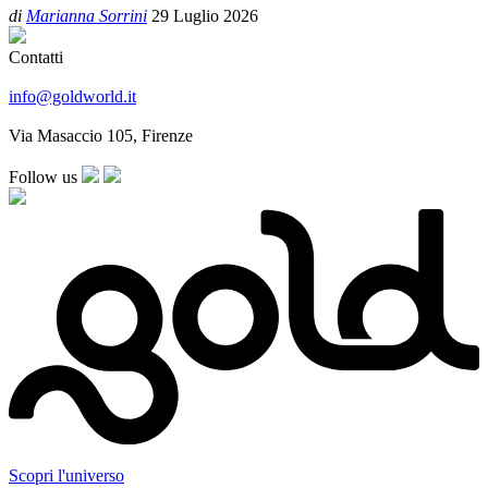
di
Marianna Sorrini
29 Luglio 2026
Contatti
info@goldworld.it
Via Masaccio 105, Firenze
Follow us
Scopri l'universo