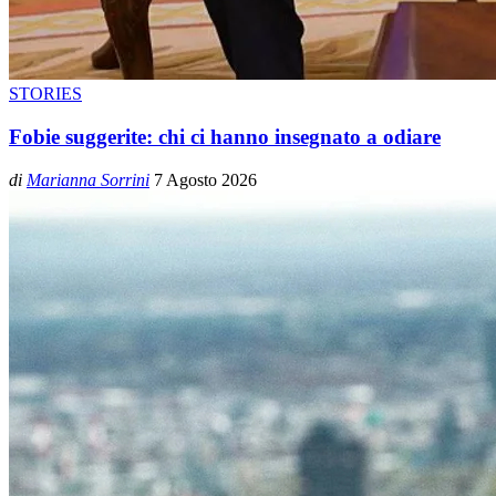
STORIES
Fobie suggerite: chi ci hanno insegnato a odiare
di
Marianna Sorrini
7 Agosto 2026