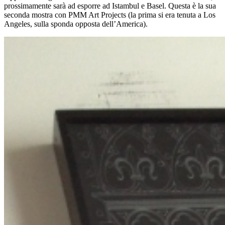
prossimamente sarà ad esporre ad Istambul e Basel. Questa è la sua
seconda mostra con PMM Art Projects (la prima si era tenuta a Los
Angeles, sulla sponda opposta dell’America).