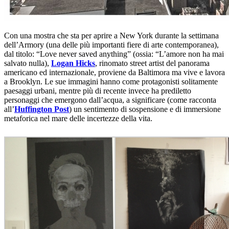
Con una mostra che sta per aprire a New York durante la settimana
dell’Armory (una delle più importanti fiere di arte contemporanea),
dal titolo: “Love never saved anything” (ossia: “L’amore non ha mai
salvato nulla),
Logan Hicks
, rinomato street artist del panorama
americano ed internazionale, proviene da Baltimora ma vive e lavora
a Brooklyn. Le sue immagini hanno come protagonisti solitamente
paesaggi urbani, mentre più di recente invece ha prediletto
personaggi che emergono dall’acqua, a significare (come racconta
all’
Huffington Post
) un sentimento di sospensione e di immersione
metaforica nel mare delle incertezze della vita.