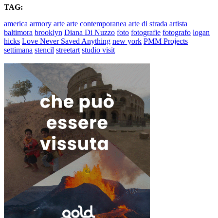
TAG:
america
armory
arte
arte contemporanea
arte di strada
artista
baltimora
brooklyn
Diana Di Nuzzo
foto
fotografie
fotografo
logan
hicks
Love Never Saved Anything
new york
PMM Projects
settimana
stencil
streetart
studio visit