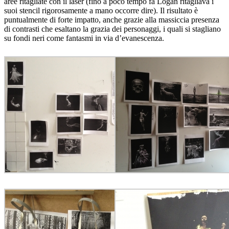
aree ritagliate con il laser (fino a poco tempo fa Logan ritagliava i
suoi stencil rigorosamente a mano occorre dire). Il risultato è
puntualmente di forte impatto, anche grazie alla massiccia presenza
di contrasti che esaltano la grazia dei personaggi, i quali si stagliano
su fondi neri come fantasmi in via d’evanescenza.