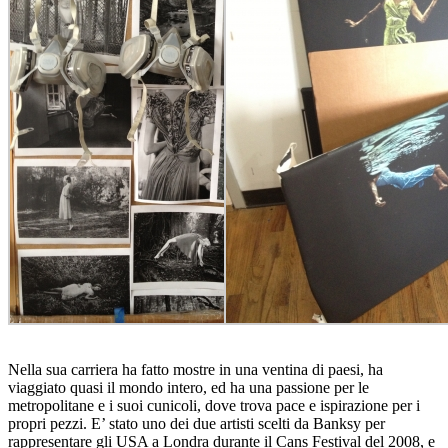
Nella sua carriera ha fatto mostre in una ventina di paesi, ha
viaggiato quasi il mondo intero, ed ha una passione per le
metropolitane e i suoi cunicoli, dove trova pace e ispirazione per i
propri pezzi. E’ stato uno dei due artisti scelti da Banksy per
rappresentare gli USA a Londra durante il Cans Festival del 2008, e