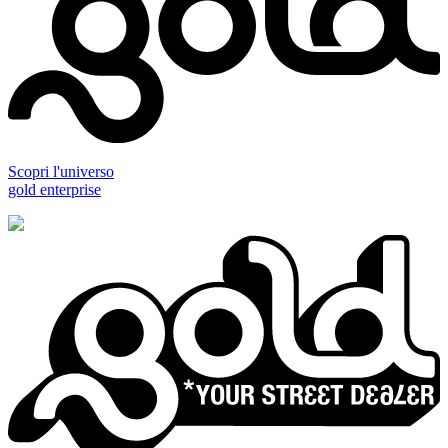
Scopri l'universo
gold enterprise