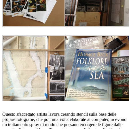
Questo sfaccettato artista lavora creando stencil sulla base delle
proprie fotografie, che poi, una volta elaborate al computer, ricevono
un trattamento spray di modo che possano emergere le figure dalle