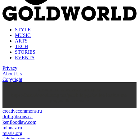
STYLE
MUSIC
ARTS
TECH
STORIES
EVENTS
Privacy
About Us
Copyright
kasyno na prawdziwe pieniądze
https://thenationonlineng.net/gambling/gr/online-kazino-me-
pragmatika-xrimata/
creativecommons.ru
drift-gibsons.ca
kenfloodlaw.com
minnaz.ru
missia.org
shining crown