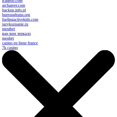
icaqroo.com
archareer.com
backup.info.pl
burroughsms.org
fuelingactivekids.com
jazykoznanie.ru
mostbet
ван вин зеркало
mosbet
casino en ligne france
7k casino