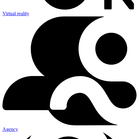
Virtual reality
Agency