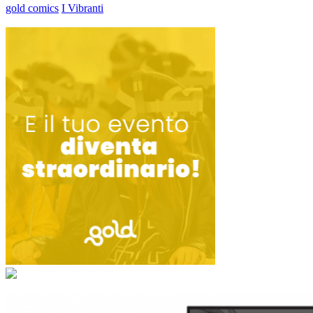
gold comics
I Vibranti