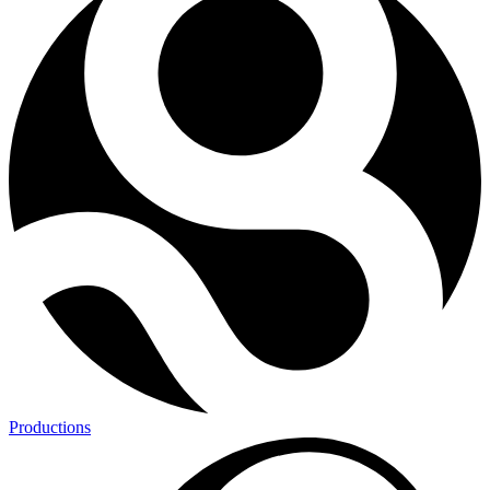
Productions