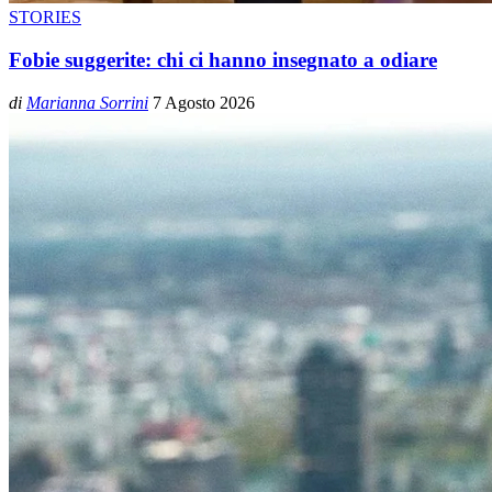
STORIES
Fobie suggerite: chi ci hanno insegnato a odiare
di
Marianna Sorrini
7 Agosto 2026