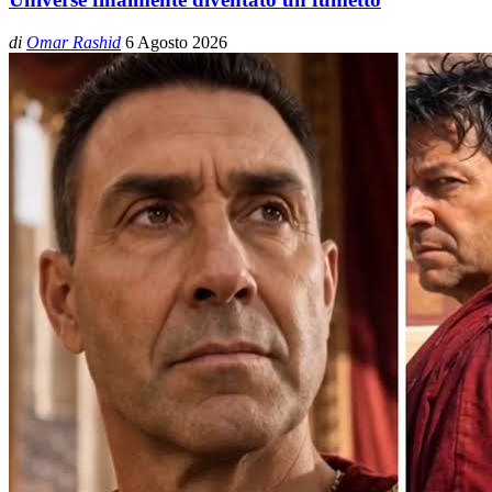
di
Omar Rashid
6 Agosto 2026