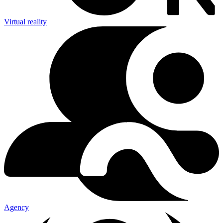
Virtual reality
Agency