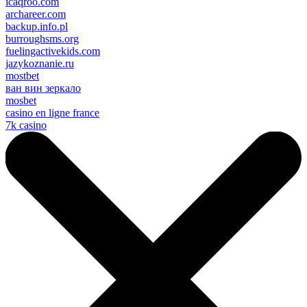
icaqroo.com
archareer.com
backup.info.pl
burroughsms.org
fuelingactivekids.com
jazykoznanie.ru
mostbet
ван вин зеркало
mosbet
casino en ligne france
7k casino