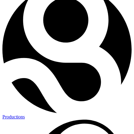
Productions