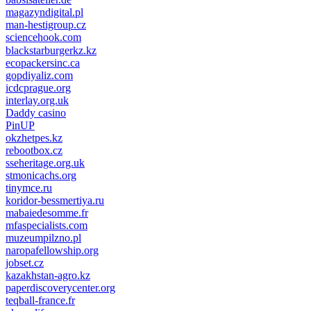
magazyndigital.pl
man-hestigroup.cz
sciencehook.com
олимп казино
blackstarburgerkz.kz
ecopackersinc.ca
gopdiyaliz.com
icdcprague.org
interlay.org.uk
Daddy casino
PinUP
okzhetpes.kz
rebootbox.cz
sseheritage.org.uk
stmonicachs.org
tinymce.ru
koridor-bessmertiya.ru
mabaiedesomme.fr
mfaspecialists.com
muzeumpilzno.pl
naropafellowship.org
jobset.cz
kazakhstan-agro.kz
paperdiscoverycenter.org
teqball-france.fr