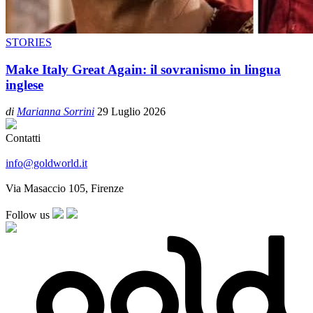
STORIES
Make Italy Great Again: il sovranismo in lingua
inglese
di
Marianna Sorrini
29 Luglio 2026
Contatti
info@goldworld.it
Via Masaccio 105, Firenze
Follow us