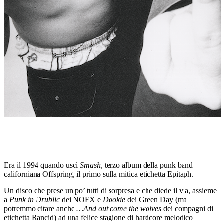
Era il 1994 quando uscì
Smash
, terzo album della punk band
californiana Offspring, il primo sulla mitica etichetta Epitaph.
Un disco che prese un po’ tutti di sorpresa e che diede il via, assieme
a
Punk in Drublic
dei NOFX e
Dookie
dei Green Day (ma
potremmo citare anche
…And out come the wolves
dei compagni di
etichetta Rancid) ad una felice stagione di hardcore melodico