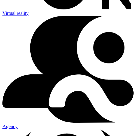
Virtual reality
Agency