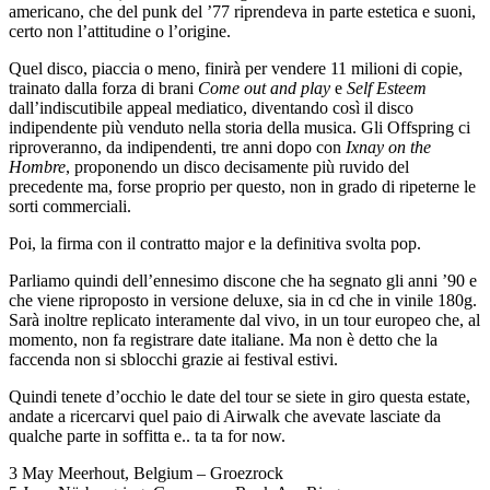
americano, che del punk del ’77 riprendeva in parte estetica e suoni,
certo non l’attitudine o l’origine.
Quel disco, piaccia o meno, finirà per vendere 11 milioni di copie,
trainato dalla forza di brani
Come out and play
e
Self Esteem
dall’indiscutibile appeal mediatico, diventando così il disco
indipendente più venduto nella storia della musica. Gli Offspring ci
riproveranno, da indipendenti, tre anni dopo con
Ixnay on the
Hombre
, proponendo un disco decisamente più ruvido del
precedente ma, forse proprio per questo, non in grado di ripeterne le
sorti commerciali.
Poi, la firma con il contratto major e la definitiva svolta pop.
Parliamo quindi dell’ennesimo discone che ha segnato gli anni ’90 e
che viene riproposto in versione deluxe, sia in cd che in vinile 180g.
Sarà inoltre replicato interamente dal vivo, in un tour europeo che, al
momento, non fa registrare date italiane. Ma non è detto che la
faccenda non si sblocchi grazie ai festival estivi.
Quindi tenete d’occhio le date del tour se siete in giro questa estate,
andate a ricercarvi quel paio di Airwalk che avevate lasciate da
qualche parte in soffitta e.. ta ta for now.
3 May Meerhout, Belgium – Groezrock