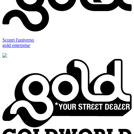
Scopri l'universo
gold enterprise