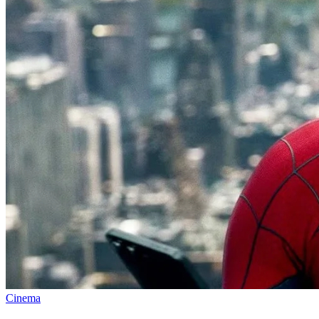
Cinema