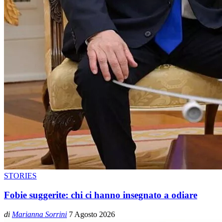
STORIES
Fobie suggerite: chi ci hanno insegnato a odiare
di
Marianna Sorrini
7 Agosto 2026