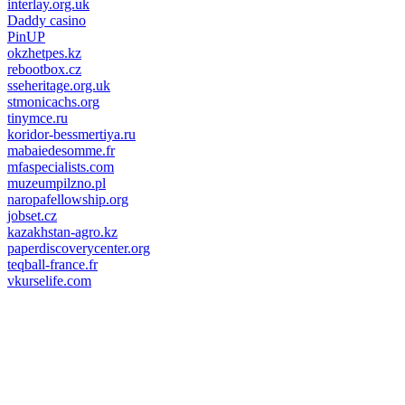
interlay.org.uk
Daddy casino
PinUP
okzhetpes.kz
rebootbox.cz
sseheritage.org.uk
stmonicachs.org
tinymce.ru
koridor-bessmertiya.ru
mabaiedesomme.fr
mfaspecialists.com
muzeumpilzno.pl
naropafellowship.org
jobset.cz
kazakhstan-agro.kz
paperdiscoverycenter.org
teqball-france.fr
vkurselife.com