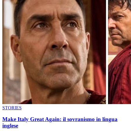
STORIES
Make Italy Great Again: il sovranismo in lingua
inglese