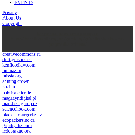
EVENTS
Privacy
About Us
Copyright
kasyno na prawdziwe pieniądze
https://thenationonlineng.net/gambling/gr/online-kazino-me-
pragmatika-xrimata/
creativecommons.ru
drift-gibsons.ca
kenfloodlaw.com
minnaz.ru
missia.org
shining crown
kazino
casino lemon
pinco giriş
babsisatelier.de
magazyndigital.pl
man-hestigroup.cz
sciencehook.com
олимп казино
blackstarburgerkz.kz
ecopackersinc.ca
gopdiyaliz.com
icdcprague.org