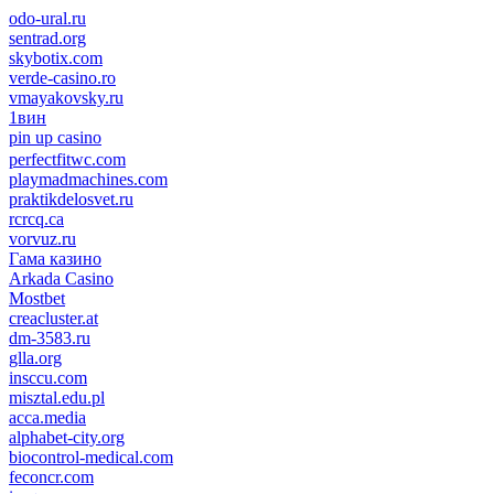
odo-ural.ru
sentrad.org
skybotix.com
verde-casino.ro
vmayakovsky.ru
1вин
pin up casino
пин ап
1win
perfectfitwc.com
playmadmachines.com
praktikdelosvet.ru
rcrcq.ca
vorvuz.ru
Гама казино
Arkada Casino
Mostbet
creacluster.at
dm-3583.ru
glla.org
insccu.com
misztal.edu.pl
acca.media
alphabet-city.org
biocontrol-medical.com
feconcr.com