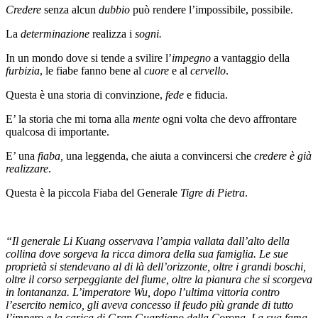
Credere
senza alcun
dubbio
può rendere l’impossibile, possibile.
La
determinazione
realizza i
sogni.
In un mondo dove si tende a svilire l’
impegno
a vantaggio della
furbizia
, le fiabe fanno bene al
cuore
e al
cervello
.
Questa è una storia di convinzione,
fede
e fiducia.
E’ la storia che mi torna alla
mente
ogni volta che devo affrontare
qualcosa di importante.
E’ una
fiaba,
una leggenda,
che aiuta a convincersi che
credere è già
realizzare
.
Questa è la piccola Fiaba del Generale
Tigre di Pietra
.
“Il generale Li Kuang osservava l’ampia vallata dall’alto della
collina dove sorgeva la ricca dimora della sua famiglia. Le sue
proprietà si stendevano al di là dell’orizzonte, oltre i grandi boschi,
oltre il corso serpeggiante del fiume, oltre la pianura che si scorgeva
in lontananza. L’imperatore Wu, dopo l’ultima vittoria contro
l’esercito nemico, gli aveva concesso il feudo più grande di tutto
l’impero e la carica di Gran Guardiano della Corona. La sua fama