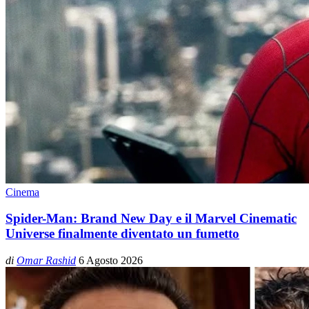
Cinema
Spider-Man: Brand New Day e il Marvel Cinematic
Universe finalmente diventato un fumetto
di
Omar Rashid
6 Agosto 2026