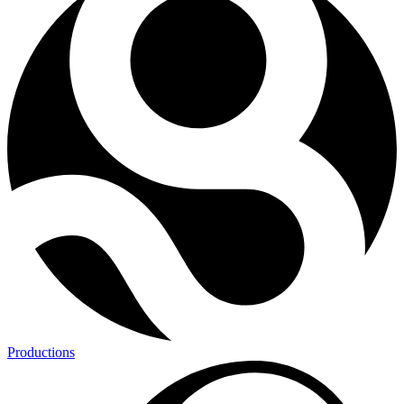
Productions