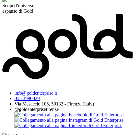
Scopri l'universo
espanso di Gold
info@goldenterprise.it
055 3980029
Via Masaccio 105, 50132 - Firenze (Italy)
@goldenterprisefirenze