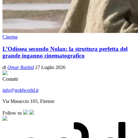
Cinema
L’Odissea secondo Nolan: la struttura perfetta del
grande inganno cinematografico
di
Omar Rashid
27 Luglio 2026
Contatti
info@goldworld.it
Via Masaccio 105, Firenze
Follow us