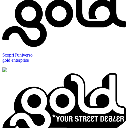
Scopri l'universo
gold enterprise