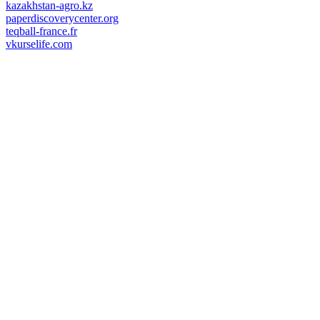
kazakhstan-agro.kz
paperdiscoverycenter.org
teqball-france.fr
vkurselife.com