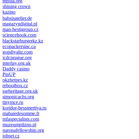
missia.org
shining crown
kazino
casino lemon
pinco giriş
babsisatelier.de
magazyndigital.pl
man-hestigroup.cz
sciencehook.com
олимп казино
blackstarburgerkz.kz
ecopackersinc.ca
gopdiyaliz.com
icdcprague.org
interlay.org.uk
Daddy casino
PinUP
okzhetpes.kz
rebootbox.cz
sseheritage.org.uk
stmonicachs.org
tinymce.ru
koridor-bessmertiya.ru
mabaiedesomme.fr
mfaspecialists.com
muzeumpilzno.pl
naropafellowship.org
jobset.cz