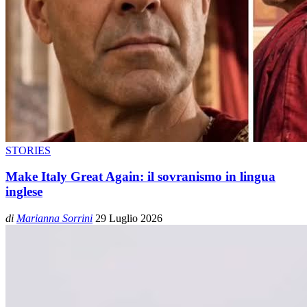
STORIES
Make Italy Great Again: il sovranismo in lingua
inglese
di
Marianna Sorrini
29 Luglio 2026