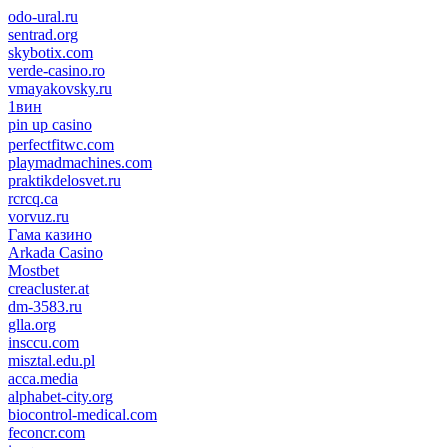
odo-ural.ru
sentrad.org
skybotix.com
verde-casino.ro
vmayakovsky.ru
1вин
pin up casino
пин ап
1win
perfectfitwc.com
playmadmachines.com
praktikdelosvet.ru
rcrcq.ca
vorvuz.ru
Гама казино
Arkada Casino
Mostbet
creacluster.at
dm-3583.ru
glla.org
insccu.com
misztal.edu.pl
acca.media
alphabet-city.org
biocontrol-medical.com
feconcr.com