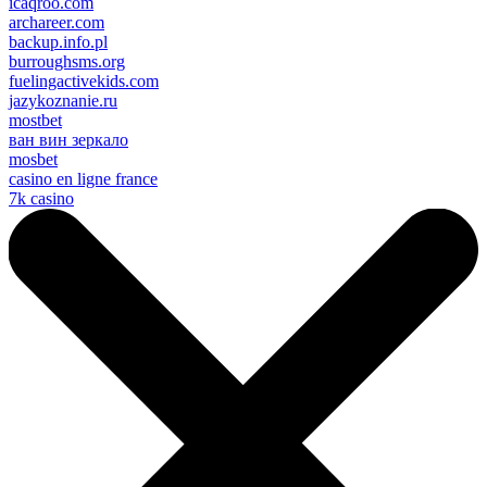
icaqroo.com
archareer.com
backup.info.pl
burroughsms.org
fuelingactivekids.com
jazykoznanie.ru
mostbet
ван вин зеркало
mosbet
casino en ligne france
7k casino