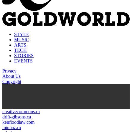
STYLE
MUSIC
ARTS
TECH
STORIES
EVENTS
Privacy
About Us
Copyright
kasyno na prawdziwe pieniądze
https://thenationonlineng.net/gambling/gr/online-kazino-me-
pragmatika-xrimata/
creativecommons.ru
drift-gibsons.ca
kenfloodlaw.com
minnaz.ru