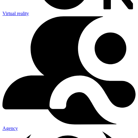
Virtual reality
Agency