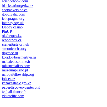
sciencehook.com
олимп казино
blackstarburgerkz.kz
ecopackersinc.ca
gopdiyaliz.com
icdcprague.org
interlay.org.uk
Daddy casino
PinUP
okzhetpes.kz
rebootbox.cz
sseheritage.org.uk
stmonicachs.org
tinymce.ru
koridor-bessmertiya.ru
mabaiedesomme.fr
mfaspecialists.com
muzeumpilzno.pl
naropafellowship.org
jobset.cz
kazakhstan-agro.kz
paperdiscoverycenter.org
teqball-france.fr
vkurselife.com