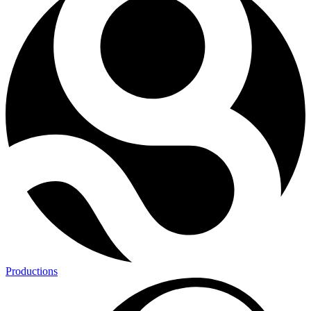
Productions