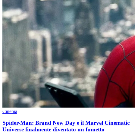
Cinema
Spider-Man: Brand New Day e il Marvel Cinematic
Universe finalmente diventato un fumetto