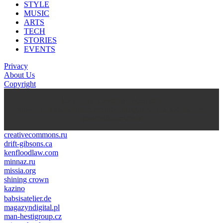
STYLE
MUSIC
ARTS
TECH
STORIES
EVENTS
Privacy
About Us
Copyright
kasyno na prawdziwe pieniądze
https://thenationonlineng.net/gambling/gr/online-kazino-me-
pragmatika-xrimata/
creativecommons.ru
drift-gibsons.ca
kenfloodlaw.com
minnaz.ru
missia.org
shining crown
kazino
casino lemon
pinco giriş
babsisatelier.de
magazyndigital.pl
man-hestigroup.cz