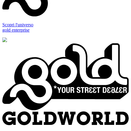
Scopri l'universo
gold enterprise