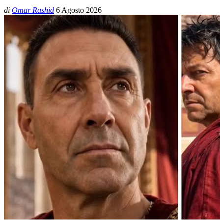
di
Omar Rashid
6 Agosto 2026