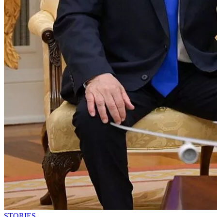
STORIES