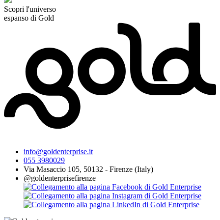
Scopri l'universo
espanso di Gold
info@goldenterprise.it
055 3980029
Via Masaccio 105, 50132 - Firenze (Italy)
@goldenterprisefirenze