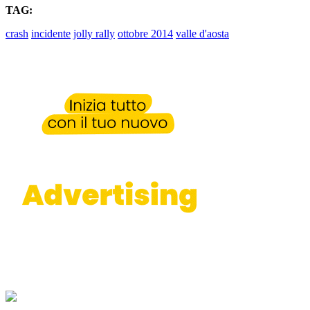
TAG:
crash
incidente
jolly rally
ottobre 2014
valle d'aosta