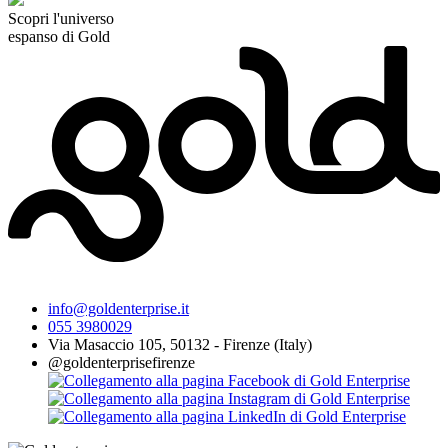
Scopri l'universo
espanso di Gold
info@goldenterprise.it
055 3980029
Via Masaccio 105, 50132 - Firenze (Italy)
@goldenterprisefirenze