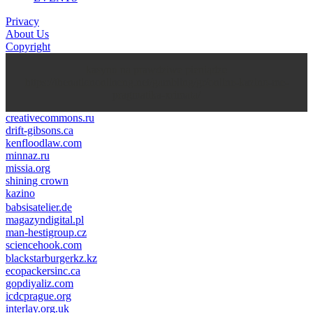
Privacy
About Us
Copyright
kasyno na prawdziwe pieniądze
https://thenationonlineng.net/gambling/gr/online-kazino-me-
pragmatika-xrimata/
creativecommons.ru
drift-gibsons.ca
kenfloodlaw.com
minnaz.ru
missia.org
shining crown
kazino
casino lemon
pinco giriş
babsisatelier.de
magazyndigital.pl
man-hestigroup.cz
sciencehook.com
олимп казино
blackstarburgerkz.kz
ecopackersinc.ca
gopdiyaliz.com
icdcprague.org
interlay.org.uk