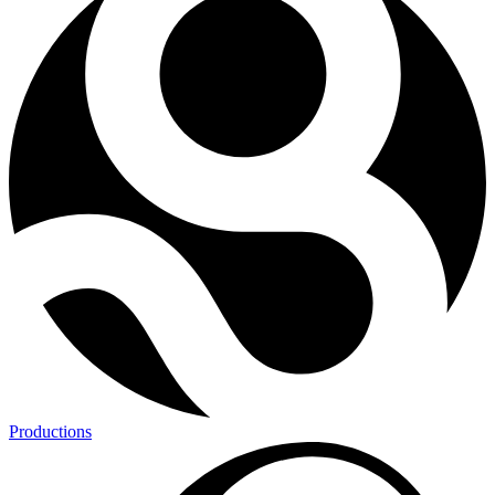
Productions