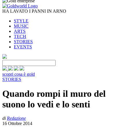
HA LAVATO I PANNI IN ARNO
STYLE
MUSIC
ARTS
TECH
STORIES
EVENTS
scopri cosa è gold
STORIES
Quando rompi il muro del
suono lo vedi e lo senti
di
Redazione
16 Ottobre 2014