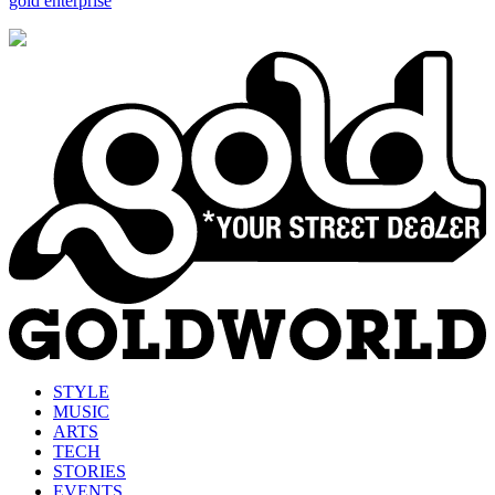
gold enterprise
STYLE
MUSIC
ARTS
TECH
STORIES
EVENTS