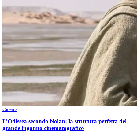
Cinema
L’Odissea secondo Nolan: la struttura perfetta del
grande inganno cinematografico