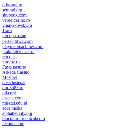
odo-ural.ru
sentrad.org
skybotix.com
verde-casino.ro
vmayakovsky.ru
1вин
pin up casino
пин ап
1win
perfectfitwc.com
playmadmachines.com
praktikdelosvet.ru
rcrcq.ca
vorvuz.ru
Гама казино
Arkada Casino
Mostbet
creacluster.at
dm-3583.ru
glla.org
insccu.com
misztal.edu.pl
acca.media
alphabet-city.org
biocontrol-medical.com
feconcr.com