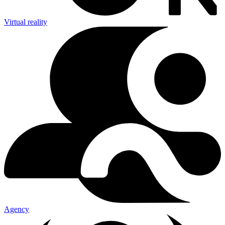
Virtual reality
Agency