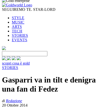
SEGUIREMO TE. STAR-LORD
STYLE
MUSIC
ARTS
TECH
STORIES
EVENTS
scopri cosa è gold
STORIES
Gasparri va in tilt e denigra
una fan di Fedez
di
Redazione
20 Ottobre 2014