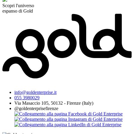
Scopri l'universo
espanso di Gold
info@goldenterprise.it
055 3980029
Via Masaccio 105, 50132 - Firenze (Italy)
@goldenterprisefirenze