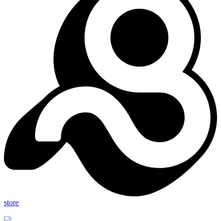
store